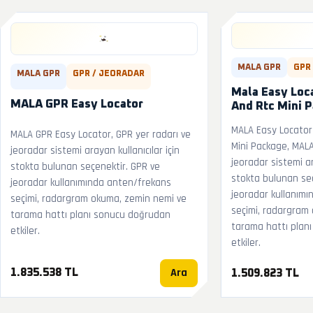
MALA GPR
GPR
MALA GPR
GPR / JEORADAR
Mala Easy Loc
MALA GPR Easy Locator
And Rtc Mini 
MALA Easy Locato
MALA GPR Easy Locator, GPR yer radarı ve
Mini Package, MALA
jeoradar sistemi arayan kullanıcılar için
jeoradar sistemi ar
stokta bulunan seçenektir. GPR ve
stokta bulunan seç
jeoradar kullanımında anten/frekans
jeoradar kullanım
seçimi, radargram okuma, zemin nemi ve
seçimi, radargram
tarama hattı planı sonucu doğrudan
tarama hattı plan
etkiler.
etkiler.
Ara
1.835.538 TL
1.509.823 TL