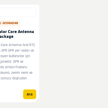
 / JEORADAR
ator Core Antenna
Package
r Core Antenna And RTC
 GPR GPR yer radarı ve
ayan kullanıcılar için
enektir. GPR ve
ında anten/frekans
 okuma, zemin nemi ve
ı sonucu doğrudan
Ara