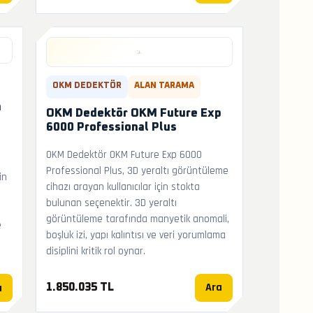
OKM DEDEKTÖR
ALAN TARAMA
h
OKM Dedektör OKM Future Exp
6000 Professional Plus
OKM Dedektör OKM Future Exp 6000
Professional Plus, 3D yeraltı görüntüleme
in
cihazı arayan kullanıcılar için stokta
bulunan seçenektir. 3D yeraltı
görüntüleme tarafında manyetik anomali,
e
boşluk izi, yapı kalıntısı ve veri yorumlama
disiplini kritik rol oynar.
Ara
a
1.850.035 TL