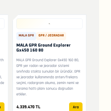
MALA GPR
GPR / JEORADAR
MALA GPR Ground Explorer
Gx450 160 80
ath
MALA GPR Ground Explorer Gx450 160 80,
GPR yer radarı ve jeoradar sistemi
sınıfında stokta sunulan bir üründür. GPR
l,
ve jeoradar kullanımında anten/frekans
nde
seçimi, radargram okuma, zemin nemi ve
tarama hattı planı sonucu doğrudan
etkiler.
a
Ara
4.339.470 TL