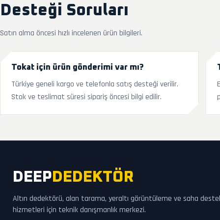
Desteği Soruları
Satın alma öncesi hızlı incelenen ürün bilgileri.
Tokat için ürün gönderimi var mı?
Türkiye geneli kargo ve telefonla satış desteği verilir.
Stok ve teslimat süresi sipariş öncesi bilgi edilir.
p
DEEP
DEDEKTÖR
Altın dedektörü, alan tarama, yeraltı görüntüleme ve saha deste
hizmetleri için teknik danışmanlık merkezi.