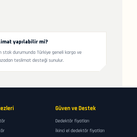
imat yapılabilir mi?
 stok durumunda Türkiye geneli kargo ve
zadan teslimat desteği sunulur.
ezleri
Güven ve Destek
tör
Dedektör fiyatları
tör
İkinci el dedektör fiyatları