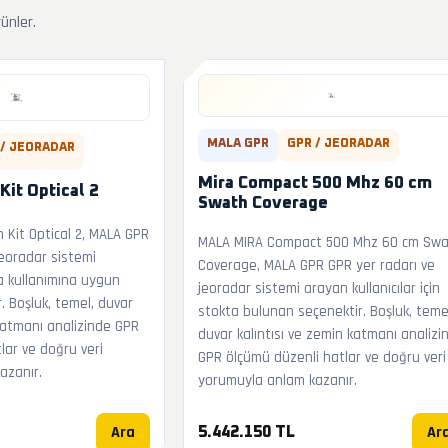
rünler.
MALA GPR
GPR / JEORADAR
 / JEORADAR
Mira Compact 500 Mhz 60 cm
it Optical 2
Swath Coverage
Kit Optical 2, MALA GPR
MALA MIRA Compact 500 Mhz 60 cm Sw
jeoradar sistemi
Coverage, MALA GPR GPR yer radarı ve
a kullanımına uygun
jeoradar sistemi arayan kullanıcılar için
. Boşluk, temel, duvar
stokta bulunan seçenektir. Boşluk, teme
 katmanı analizinde GPR
duvar kalıntısı ve zemin katmanı analizi
lar ve doğru veri
GPR ölçümü düzenli hatlar ve doğru veri
azanır.
yorumuyla anlam kazanır.
Ara
Ar
5.442.150 TL