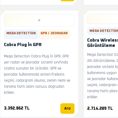
MEGA DETECTIO
MEGA DETECTION
GPR / JEORADAR
Cobra Wireless
Cobra Plug İn GPR
Görüntüleme
Mega Detection Co
Mega Detection Cobra Plug İn GPR, GPR
Altı Görüntüleme, 
yer radarı ve jeoradar sistemi sınıfında
jeoradar sistemi k
stokta sunulan bir üründür. GPR ve
kullanımına uygun 
jeoradar kullanımında anten/frekans
ve jeoradar kullan
seçimi, radargram okuma, zemin nemi ve
seçimi, radargram
tarama hattı planı sonucu doğrudan
tarama hattı plan
etkiler.
etkiler.
Ara
3.392.862 TL
2.714.289 TL