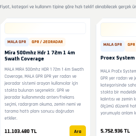
Fiyat, kategori ve kullanım tipine göre hızlı teklif alınabilecek gerçek ü
MALA GPR
GPR / JEORADAR
MALA GPR
GPR
Mira 500mhz Hdr 1 72m 1 4m
Proex System K
Swath Coverage
MALA MIRA 500mhz HDR 1 72m 1 4m Swath
MALA ProEx System 
Coverage, MALA GPR GPR yer radarı ve
GPR yer radarı ve 
jeoradar sistemi arayan kullanıcılar için
kategorisinde sah
stokta bulunan seçenektir. GPR ve
stokta bir modeldir
jeoradar kullanımında anten/frekans
kalıntısı ve zemin
seçimi, radargram okuma, zemin nemi ve
ölçümü düzenli hat
tarama hattı planı sonucu doğrudan
yorumuyla anlam k
etkiler.
Ara
5.752.936 TL
11.103.480 TL