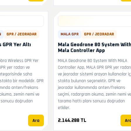
N
GPR / JEORADAR
MALA GPR
GPR / JEORADAR
 GPR Yer Altı
Mala Geodrone 80 System Wit
Mala Controller App
bra Wireless GPR Yer
MALA Geodrone 80 System With MALA
GPR yer radarı ve
Controller App, MALA GPR GPR yer radarı
ategorisinde saha
ve jeoradar sistemi arayan kullanıcılar iç
stokta bir modeldir. GPR
stokta bulunan seçenektir. GPR ve
ımında anten/frekans
jeoradar kullanımında anten/frekans
 okuma, zemin nemi ve
seçimi, radargram okuma, zemin nemi v
ı sonucu doğrudan
tarama hattı planı sonucu doğrudan
etkiler.
Ara
Ar
2.144.288 TL