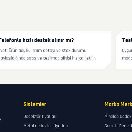
Telefonla hızlı destek alınır mı?
Tesl
Evet. Ürün adı, kullanım detayı ve stok durumu
Uygun
aylaşıldığında satış ve teslimat bilgisi hızlıca iletilir.
mağa
Sistemler
Marka Merk
Dedektör fiyatları
Minelab Dedek
k
Metal dedektör fiyatları
Garrett Dedek