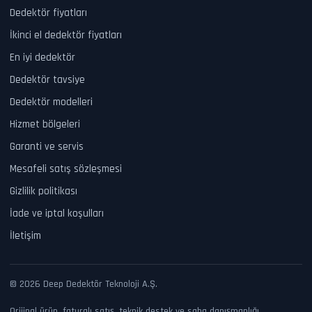
Dedektör fiyatları
İkinci el dedektör fiyatları
En iyi dedektör
Dedektör tavsiye
Dedektör modelleri
Hizmet bölgeleri
Garanti ve servis
Mesafeli satış sözleşmesi
Gizlilik politikası
İade ve iptal koşulları
İletişim
© 2026 Deep Dedektör Teknoloji A.Ş.
Orijinal ürün, faturalı satış, teknik destek ve saha danışmanlığı.