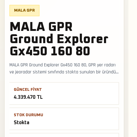
MALA GPR
MALA GPR
Ground Explorer
Gx450 160 80
MALA GPR Ground Explorer Gx450 160 80, GPR yer radarı
ve jeoradar sistemi sınıfında stokta sunulan bir üründür.
GPR ve jeoradar kullanımında anten/frekans seçimi,
radargram okuma, zemin nemi ve tarama hattı planı
GÜNCEL FIYAT
sonucu doğrudan etkiler. Faturalı satış, Türkiye geneli
4.339.470 TL
kargo ve mağazadan teslimat desteğiyle satış ve
teslimat desteği hızlıca alınabilir.
STOK DURUMU
Stokta