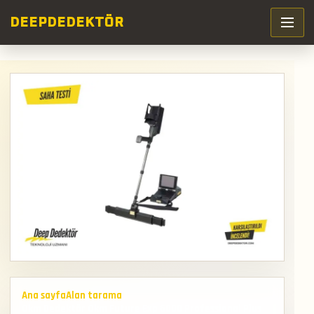
DEEP
DEDEKTÖR
Ana sayfa
Alan tarama
Okm Dedektör Okm Future Exp 6000 Professional Plus