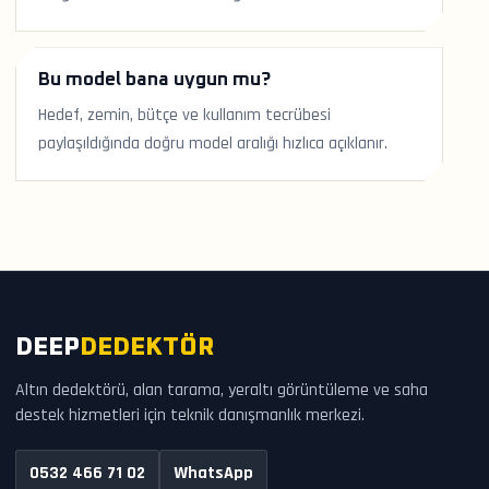
Bu model bana uygun mu?
Hedef, zemin, bütçe ve kullanım tecrübesi
paylaşıldığında doğru model aralığı hızlıca açıklanır.
DEEP
DEDEKTÖR
Altın dedektörü, alan tarama, yeraltı görüntüleme ve saha
destek hizmetleri için teknik danışmanlık merkezi.
0532 466 71 02
WhatsApp