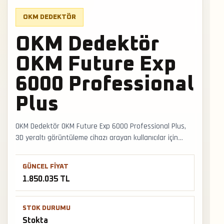
OKM DEDEKTÖR
OKM Dedektör
OKM Future Exp
6000 Professional
Plus
OKM Dedektör OKM Future Exp 6000 Professional Plus,
3D yeraltı görüntüleme cihazı arayan kullanıcılar için
stokta bulunan seçenektir. 3D yeraltı görüntüleme
tarafında manyetik anomali, boşluk izi, yapı kalıntısı ve
GÜNCEL FIYAT
veri yorumlama disiplini kritik rol oynar. Faturalı satış,
1.850.035 TL
Türkiye geneli kargo ve mağazadan teslimat desteğiyle
satış ve teslimat desteği hızlıca alınabilir.
STOK DURUMU
Stokta