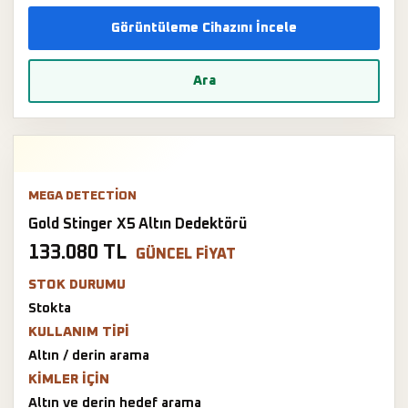
Görüntüleme Cihazını İncele
Ara
MEGA DETECTION
Gold Stinger X5 Altın Dedektörü
133.080 TL
GÜNCEL FIYAT
STOK DURUMU
Stokta
KULLANIM TIPI
Altın / derin arama
KIMLER IÇIN
Altın ve derin hedef arama