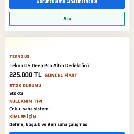
Görüntüleme Cihazını İncele
Ara
TEKNO US
Tekno US Deep Pro Altın Dedektörü
225.000 TL
GÜNCEL FIYAT
STOK DURUMU
Stokta
KULLANIM TIPI
Çoklu saha sistemi
KIMLER IÇIN
Define, boşluk ve ileri saha çalışması