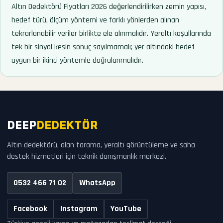
Altın Dedektörü Fiyatları 2026 değerlendirilirken zemin yapısı,
hedef türü, ölçüm yöntemi ve farklı yönlerden alınan
tekrarlanabilir veriler birlikte ele alınmalıdır. Yeraltı koşullarında
tek bir sinyal kesin sonuç sayılmamalı; yer altındaki hedef
uygun bir ikinci yöntemle doğrulanmalıdır.
DEEP
DEDEKTÖR
Altın dedektörü, alan tarama, yeraltı görüntüleme ve saha
destek hizmetleri için teknik danışmanlık merkezi.
0532 466 71 02
WhatsApp
Facebook
Instagram
YouTube