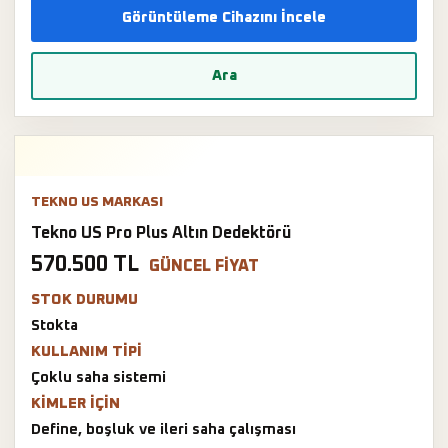
Görüntüleme Cihazını İncele
Ara
TEKNO US MARKASI
Tekno US Pro Plus Altın Dedektörü
570.500 TL
GÜNCEL FIYAT
STOK DURUMU
Stokta
KULLANIM TIPI
Çoklu saha sistemi
KIMLER IÇIN
Define, boşluk ve ileri saha çalışması