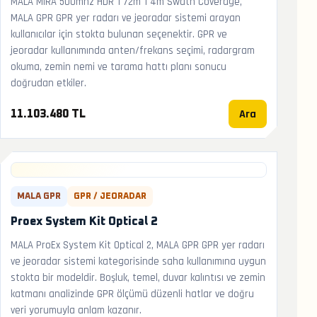
MALA MIRA 500mhz HDR 1 72m 1 4m Swath Coverage,
MALA GPR GPR yer radarı ve jeoradar sistemi arayan
kullanıcılar için stokta bulunan seçenektir. GPR ve
jeoradar kullanımında anten/frekans seçimi, radargram
okuma, zemin nemi ve tarama hattı planı sonucu
doğrudan etkiler.
Ara
11.103.480 TL
MALA GPR
GPR / JEORADAR
Proex System Kit Optical 2
MALA ProEx System Kit Optical 2, MALA GPR GPR yer radarı
ve jeoradar sistemi kategorisinde saha kullanımına uygun
stokta bir modeldir. Boşluk, temel, duvar kalıntısı ve zemin
katmanı analizinde GPR ölçümü düzenli hatlar ve doğru
veri yorumuyla anlam kazanır.