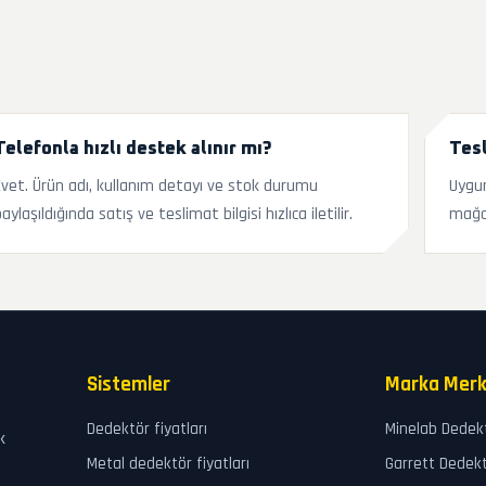
Telefonla hızlı destek alınır mı?
Tesl
Evet. Ürün adı, kullanım detayı ve stok durumu
Uygun
aylaşıldığında satış ve teslimat bilgisi hızlıca iletilir.
mağa
Sistemler
Marka Merk
Dedektör fiyatları
Minelab Dedek
k
Metal dedektör fiyatları
Garrett Dedek