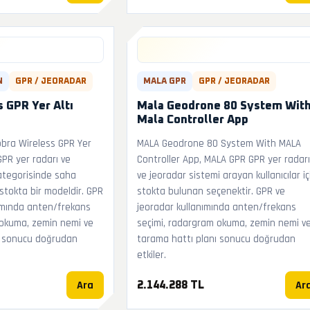
N
GPR / JEORADAR
MALA GPR
GPR / JEORADAR
 GPR Yer Altı
Mala Geodrone 80 System Wit
Mala Controller App
bra Wireless GPR Yer
MALA Geodrone 80 System With MALA
GPR yer radarı ve
Controller App, MALA GPR GPR yer radarı
ategorisinde saha
ve jeoradar sistemi arayan kullanıcılar iç
stokta bir modeldir. GPR
stokta bulunan seçenektir. GPR ve
ımında anten/frekans
jeoradar kullanımında anten/frekans
 okuma, zemin nemi ve
seçimi, radargram okuma, zemin nemi v
ı sonucu doğrudan
tarama hattı planı sonucu doğrudan
etkiler.
Ara
Ar
2.144.288 TL