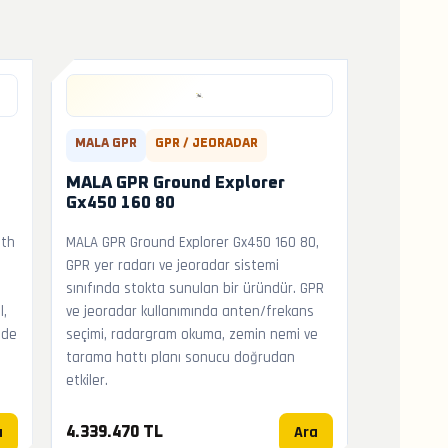
MALA GPR
GPR / JEORADAR
MALA GPR Ground Explorer
Gx450 160 80
ath
MALA GPR Ground Explorer Gx450 160 80,
GPR yer radarı ve jeoradar sistemi
sınıfında stokta sunulan bir üründür. GPR
l,
ve jeoradar kullanımında anten/frekans
nde
seçimi, radargram okuma, zemin nemi ve
tarama hattı planı sonucu doğrudan
etkiler.
a
Ara
4.339.470 TL