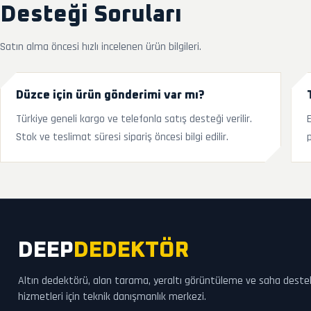
Desteği Soruları
Satın alma öncesi hızlı incelenen ürün bilgileri.
Düzce için ürün gönderimi var mı?
Türkiye geneli kargo ve telefonla satış desteği verilir.
Stok ve teslimat süresi sipariş öncesi bilgi edilir.
p
DEEP
DEDEKTÖR
Altın dedektörü, alan tarama, yeraltı görüntüleme ve saha deste
hizmetleri için teknik danışmanlık merkezi.