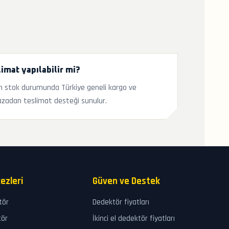
imat yapılabilir mi?
 stok durumunda Türkiye geneli kargo ve
zadan teslimat desteği sunulur.
ezleri
Güven ve Destek
tör
Dedektör fiyatları
tör
İkinci el dedektör fiyatları