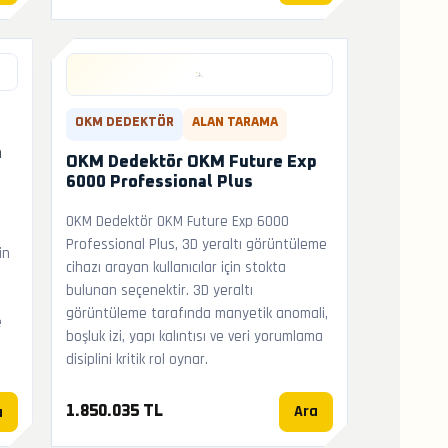
OKM DEDEKTÖR
ALAN TARAMA
h
OKM Dedektör OKM Future Exp
6000 Professional Plus
OKM Dedektör OKM Future Exp 6000
Professional Plus, 3D yeraltı görüntüleme
in
cihazı arayan kullanıcılar için stokta
bulunan seçenektir. 3D yeraltı
görüntüleme tarafında manyetik anomali,
e
boşluk izi, yapı kalıntısı ve veri yorumlama
disiplini kritik rol oynar.
Ara
a
1.850.035 TL