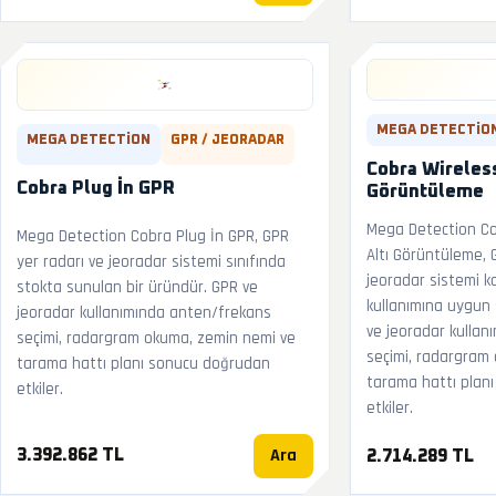
MEGA DETECTIO
MEGA DETECTION
GPR / JEORADAR
Cobra Wireless
Cobra Plug İn GPR
Görüntüleme
Mega Detection Co
Mega Detection Cobra Plug İn GPR, GPR
Altı Görüntüleme, 
yer radarı ve jeoradar sistemi sınıfında
jeoradar sistemi k
stokta sunulan bir üründür. GPR ve
kullanımına uygun 
jeoradar kullanımında anten/frekans
ve jeoradar kullan
seçimi, radargram okuma, zemin nemi ve
seçimi, radargram
tarama hattı planı sonucu doğrudan
tarama hattı plan
etkiler.
etkiler.
Ara
3.392.862 TL
2.714.289 TL