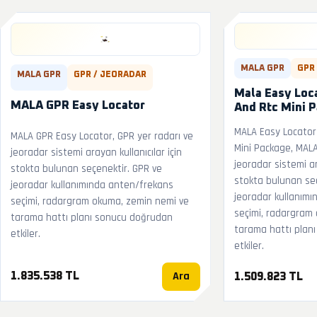
MALA GPR
GPR
MALA GPR
GPR / JEORADAR
Mala Easy Loc
MALA GPR Easy Locator
And Rtc Mini 
MALA Easy Locato
MALA GPR Easy Locator, GPR yer radarı ve
Mini Package, MALA
jeoradar sistemi arayan kullanıcılar için
jeoradar sistemi ar
stokta bulunan seçenektir. GPR ve
stokta bulunan seç
jeoradar kullanımında anten/frekans
jeoradar kullanım
seçimi, radargram okuma, zemin nemi ve
seçimi, radargram
tarama hattı planı sonucu doğrudan
tarama hattı plan
etkiler.
etkiler.
Ara
1.835.538 TL
1.509.823 TL