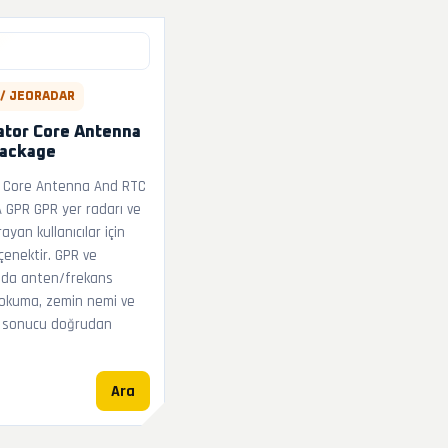
 / JEORADAR
ator Core Antenna
Package
r Core Antenna And RTC
 GPR GPR yer radarı ve
ayan kullanıcılar için
enektir. GPR ve
ında anten/frekans
 okuma, zemin nemi ve
ı sonucu doğrudan
Ara