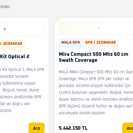
rünler.
MALA GPR
GPR / JEORADAR
 / JEORADAR
Mira Compact 500 Mhz 60 cm
it Optical 2
Swath Coverage
Kit Optical 2, MALA GPR
MALA MIRA Compact 500 Mhz 60 cm Sw
jeoradar sistemi
Coverage, MALA GPR GPR yer radarı ve
a kullanımına uygun
jeoradar sistemi arayan kullanıcılar için
. Boşluk, temel, duvar
stokta bulunan seçenektir. Boşluk, teme
 katmanı analizinde GPR
duvar kalıntısı ve zemin katmanı analizi
lar ve doğru veri
GPR ölçümü düzenli hatlar ve doğru veri
azanır.
yorumuyla anlam kazanır.
Ara
Ar
5.442.150 TL