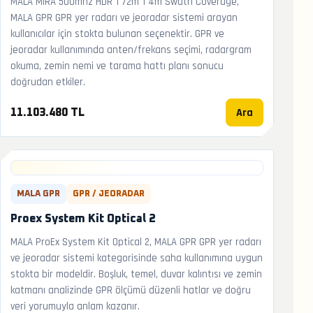
MALA MIRA 500mhz HDR 1 72m 1 4m Swath Coverage,
MALA GPR GPR yer radarı ve jeoradar sistemi arayan
kullanıcılar için stokta bulunan seçenektir. GPR ve
jeoradar kullanımında anten/frekans seçimi, radargram
okuma, zemin nemi ve tarama hattı planı sonucu
doğrudan etkiler.
Ara
11.103.480 TL
MALA GPR
GPR / JEORADAR
Proex System Kit Optical 2
MALA ProEx System Kit Optical 2, MALA GPR GPR yer radarı
ve jeoradar sistemi kategorisinde saha kullanımına uygun
stokta bir modeldir. Boşluk, temel, duvar kalıntısı ve zemin
katmanı analizinde GPR ölçümü düzenli hatlar ve doğru
veri yorumuyla anlam kazanır.