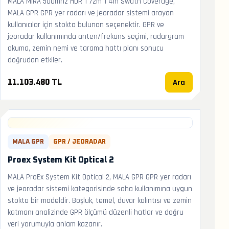
MALA MIRA 500mhz HDR 1 72m 1 4m Swath Coverage,
MALA GPR GPR yer radarı ve jeoradar sistemi arayan
kullanıcılar için stokta bulunan seçenektir. GPR ve
jeoradar kullanımında anten/frekans seçimi, radargram
okuma, zemin nemi ve tarama hattı planı sonucu
doğrudan etkiler.
Ara
11.103.480 TL
MALA GPR
GPR / JEORADAR
Proex System Kit Optical 2
MALA ProEx System Kit Optical 2, MALA GPR GPR yer radarı
ve jeoradar sistemi kategorisinde saha kullanımına uygun
stokta bir modeldir. Boşluk, temel, duvar kalıntısı ve zemin
katmanı analizinde GPR ölçümü düzenli hatlar ve doğru
veri yorumuyla anlam kazanır.