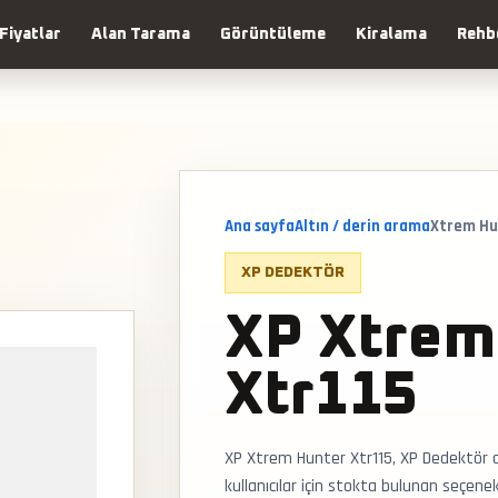
Fiyatlar
Alan Tarama
Görüntüleme
Kiralama
Rehb
Ana sayfa
Altın / derin arama
Xtrem Hu
XP DEDEKTÖR
XP Xtrem
Xtr115
XP Xtrem Hunter Xtr115, XP Dedektör 
kullanıcılar için stokta bulunan seçene