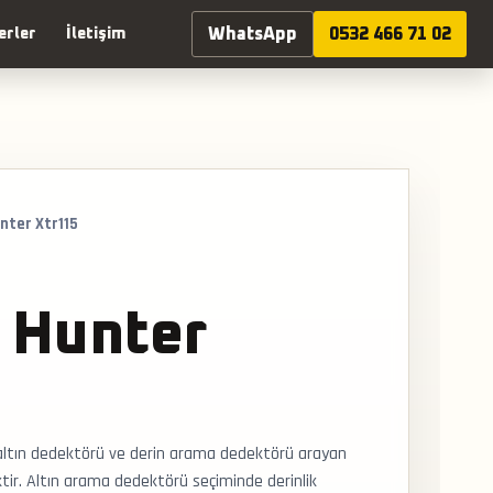
WhatsApp
0532 466 71 02
erler
İletişim
nter Xtr115
 Hunter
altın dedektörü ve derin arama dedektörü arayan
ktir. Altın arama dedektörü seçiminde derinlik