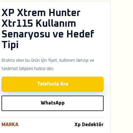
XP Xtrem Hunter
Xtr115 Kullanım
Senaryosu ve Hedef
Tipi
Stokta olan bu ürün için fiyat, kullanım detayı ve
teslimat bilgisini hızlıca alın.
Telefonla Ara
WhatsApp
MARKA
Xp Dedektör