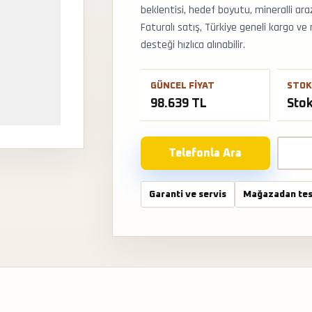
beklentisi, hedef boyutu, mineralli ar
Faturalı satış, Türkiye geneli kargo 
desteği hızlıca alınabilir.
GÜNCEL FIYAT
STOK
98.639 TL
Sto
Telefonla Ara
Garanti ve servis
Mağazadan tes