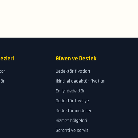
ezleri
Güven ve Destek
tör
Dedektör fiyatları
tör
İkinci el dedektör fiyatları
En iyi dedektör
Dedektör tavsiye
Dedektör modelleri
Hizmet bölgeleri
Garanti ve servis