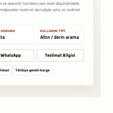
azi ve operatör tecrübesi aynı anda düşünülmelidir.
ve mağazadan teslimat desteğiyle satış ve teslimat
 DURUMU
KULLANIM TIPI
kta
Altın / derin arama
WhatsApp
Teslimat Bilgisi
limat
Türkiye geneli kargo