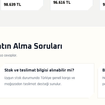
96.616 TL
98.639 TL
9
tın Alma Soruları
sa cevaplar.
Stok ve teslimat bilgisi alınabilir mi?
B
Uygun stok durumunda Türkiye geneli kargo ve
H
mağazadan teslimat desteği sunulur.
p