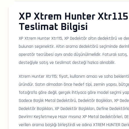
XP Xtrem Hunter Xtr115 
Teslimat Bilgisi
XP Xtrem Hunter Xtr115, XP Dedektör altın dedektörü ve der
bulunan seçenektir. Altın arama dedektörü seçiminde derinlik
operatör tecrübesi aynı anda düşünülmelidir. Faturalı satı
desteğiyle satış ve teslimat desteği hızlıca alınabilir.
Xtrem Hunter Xtr115; fiyat, kullanım amacı ve saha beklentisi
üründür. Satın almadan önce hedef tipi, zemin yapısı, bütçe
fotoğrafa göre değil, gerçek ihtiyaca göre model seçimi ya
Sadece Başlık Metal Dedektörü, Dedektör Başlıkları, XP Dedek
Dedektör Başlıkları, XP Dedektör Başlıkları, Define Dedektö
Devrim! Keşfetmeye Hazır mısınız XP Metal Dedektörleri, DEUS 
verilen arama başlığı birleştirdi ve adına XTREM HUNTER D