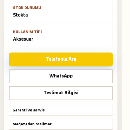
mağazadan teslimat desteğiyle satış ve teslimat
desteği hızlıca alınabilir.
STOK DURUMU
Stokta
KULLANIM TIPI
Aksesuar
Telefonla Ara
WhatsApp
Teslimat Bilgisi
Garanti ve servis
Mağazadan teslimat