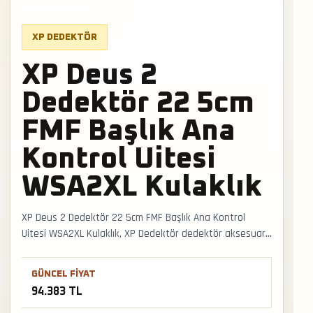
Wsa2xl Kulaklık
XP DEDEKTÖR
XP Deus 2
Dedektör 22 5cm
FMF Başlık Ana
Kontrol Uitesi
WSA2XL Kulaklık
XP Deus 2 Dedektör 22 5cm FMF Başlık Ana Kontrol
Uitesi WSA2XL Kulaklık, XP Dedektör dedektör aksesuarı
arayan kullanıcılar için stokta bulunan seçenektir. Başlık,
kulaklık veya saha ekipmanı tercihi cihazın hedef algısı,
GÜNCEL FIYAT
kullanım süresi ve operatör konforunu doğrudan
94.383 TL
etkileyebilir. Faturalı satış, Türkiye geneli kargo ve