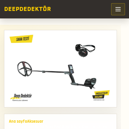
DEEP
DEDEKTÖR
Ana sayfa
Aksesuar
Deus 2 Dedektör 22 5cm Fmf Başlık Ana Kontrol Uitesi