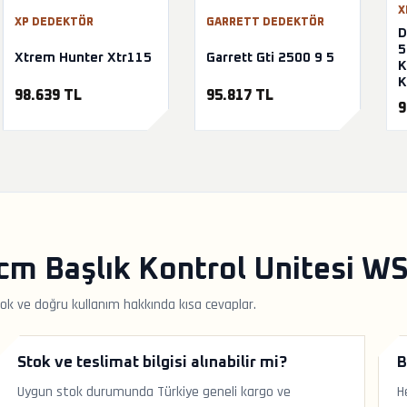
X
XP DEDEKTÖR
GARRETT DEDEKTÖR
D
5
Xtrem Hunter Xtr115
Garrett Gti 2500 9 5
K
K
98.639 TL
95.817 TL
9
m Başlık Kontrol Unitesi WS6
ok ve doğru kullanım hakkında kısa cevaplar.
Stok ve teslimat bilgisi alınabilir mi?
B
Uygun stok durumunda Türkiye geneli kargo ve
H