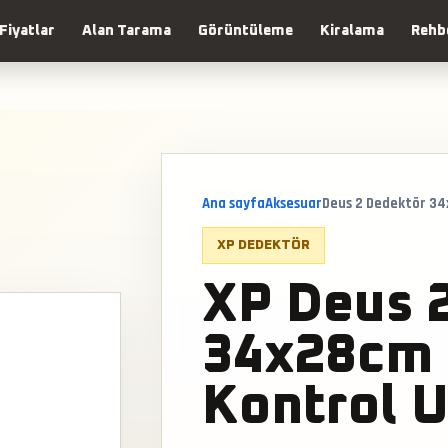
Fiyatlar
Alan Tarama
Görüntüleme
Kiralama
Rehb
Ana sayfa
Aksesuar
Deus 2 Dedektör 34
XP DEDEKTÖR
XP Deus 
34x28cm 
Kontrol 