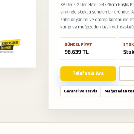
XP Deus 2 Dedektör 34x28cm Başlık Ko
sınıfında stokta sunulan bir üründür. 
saha dayanımı ve arama konforuna etkis
kargo ve mağazadan teslimat desteğiyle
GÜNCEL FIYAT
STOK
98.639 TL
Sto
Telefonla Ara
Garanti ve servis
Mağazadan tes