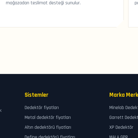
mağazadan teslimat desteği sunulur.
p
Sistemler
Marka Merk
Dedektör fiyatları
Minelab Dedek
k
Metal dedektör fiyatları
Garrett Dedek
Altın dedektörü fiyatları
XP Dedektör
Define dedektörü fiyatları
MALA GPR