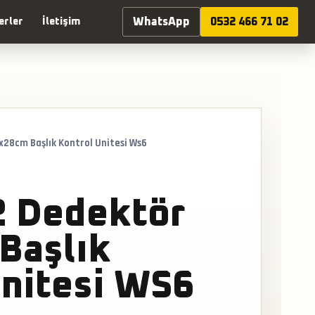
WhatsApp
0532 466 71 02
erler
İletişim
x28cm Başlık Kontrol Unitesi Ws6
2 Dedektör
Başlık
Unitesi WS6