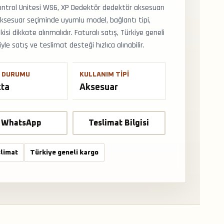
ntrol Unitesi WS6, XP Dedektör dedektör aksesuarı
Aksesuar seçiminde uyumlu model, bağlantı tipi,
i dikkate alınmalıdır. Faturalı satış, Türkiye geneli
 satış ve teslimat desteği hızlıca alınabilir.
 DURUMU
KULLANIM TIPI
kta
Aksesuar
WhatsApp
Teslimat Bilgisi
limat
Türkiye geneli kargo