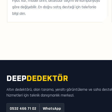
Fiyat kur, model sınıfı, aksesuar seçimi ve kampanyaya
göre değişebilir. En doğru satış desteği için telefonla
bilgi alın.
DEEP
DEDEKTÖR
Altın dedektörü, alan tarama, yeraltı görüntüleme ve saha deste
hizmetleri için teknik danışmanlık merkezi.
0532 466 71 02
WhatsApp