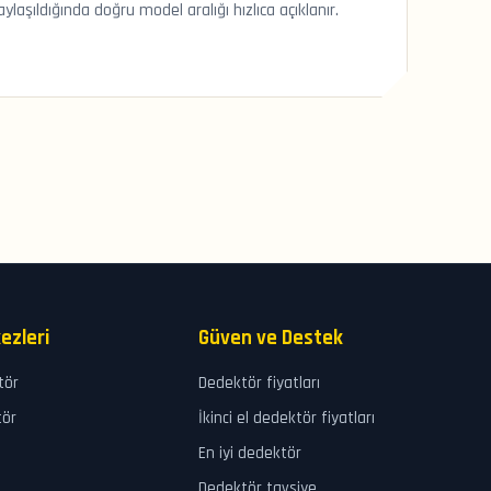
aylaşıldığında doğru model aralığı hızlıca açıklanır.
ezleri
Güven ve Destek
tör
Dedektör fiyatları
tör
İkinci el dedektör fiyatları
En iyi dedektör
Dedektör tavsiye