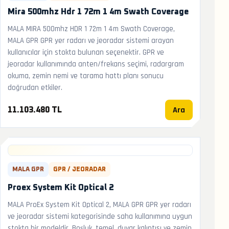
Mira 500mhz Hdr 1 72m 1 4m Swath Coverage
MALA MIRA 500mhz HDR 1 72m 1 4m Swath Coverage,
MALA GPR GPR yer radarı ve jeoradar sistemi arayan
kullanıcılar için stokta bulunan seçenektir. GPR ve
jeoradar kullanımında anten/frekans seçimi, radargram
okuma, zemin nemi ve tarama hattı planı sonucu
doğrudan etkiler.
Ara
11.103.480 TL
MALA GPR
GPR / JEORADAR
Proex System Kit Optical 2
MALA ProEx System Kit Optical 2, MALA GPR GPR yer radarı
ve jeoradar sistemi kategorisinde saha kullanımına uygun
stokta bir modeldir. Boşluk, temel, duvar kalıntısı ve zemin