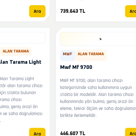
Ara
Ar
739.643 TL
ALAN TARAMA
MWF
ALAN TARAMA
Alan Tarama Light
Mwf Mf 9700
Alan Tarama Light
MWF Mf 9700, alan tarama cihazı
tör alan tarama cihazı
kategorisinde saha kullanımına uygun
 için stokta bulunan
stokta bir modeldir. Alan tarama cihazı
arama cihazı
kullanımında yön bulma, geniş arazi ön
ulma, geniş arazi ön
eleme, tekrar ölçüm ve saha doğrulama
üm ve saha doğrulaması
birlikte ilerlemelidir.
.
Ar
Ara
446.607 TL