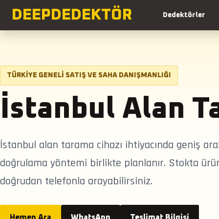
DEEP
DEDEKTÖR
Dedektörler
TÜRKIYE GENELI SATIŞ VE SAHA DANIŞMANLIĞI
İstanbul Alan 
İstanbul alan tarama cihazı ihtiyacında geniş ar
doğrulama yöntemi birlikte planlanır. Stokta ürün
doğrudan telefonla arayabilirsiniz.
Hemen Ara
WhatsApp
Teslimat Bilgisi