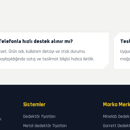
Telefonla hızlı destek alınır mı?
Tesl
Evet. Ürün adı, kullanım detayı ve stok durumu
Uygun
aylaşıldığında satış ve teslimat bilgisi hızlıca iletilir.
mağa
Sistemler
Marka Merk
Dedektör fiyatları
Minelab Dedek
k
Metal dedektör fiyatları
Garrett Dedek