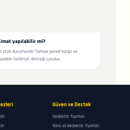
imat yapılabilir mi?
 stok durumunda Türkiye geneli kargo ve
zadan teslimat desteği sunulur.
ezleri
Güven ve Destek
tör
Dedektör fiyatları
tör
İkinci el dedektör fiyatları