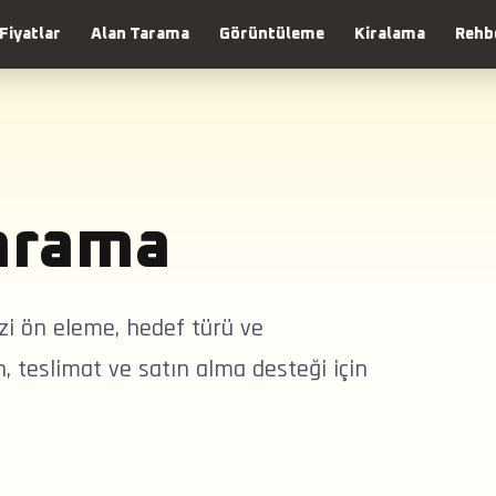
Fiyatlar
Alan Tarama
Görüntüleme
Kiralama
Rehb
Tarama
azi ön eleme, hedef türü ve
, teslimat ve satın alma desteği için