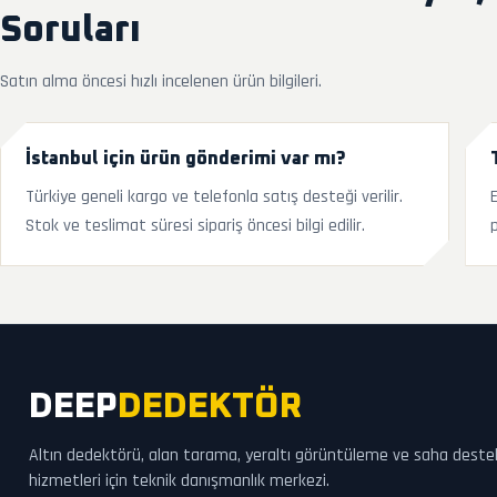
Soruları
Satın alma öncesi hızlı incelenen ürün bilgileri.
İstanbul için ürün gönderimi var mı?
Türkiye geneli kargo ve telefonla satış desteği verilir.
Stok ve teslimat süresi sipariş öncesi bilgi edilir.
p
DEEP
DEDEKTÖR
Altın dedektörü, alan tarama, yeraltı görüntüleme ve saha deste
hizmetleri için teknik danışmanlık merkezi.