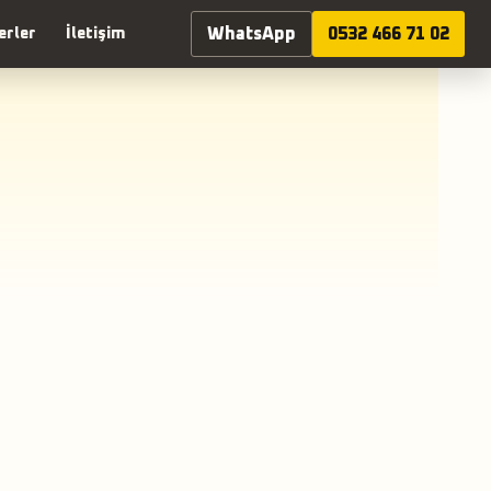
WhatsApp
0532 466 71 02
erler
İletişim