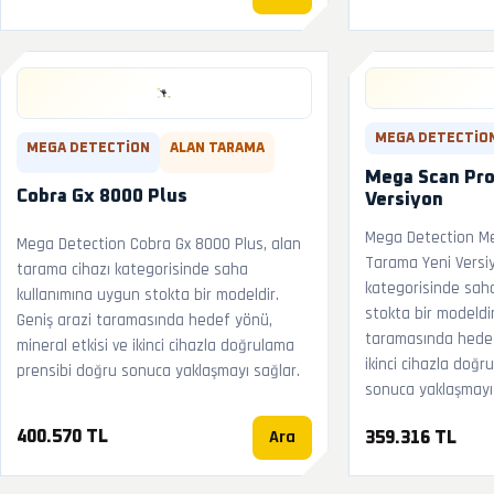
MEGA DETECTIO
MEGA DETECTION
ALAN TARAMA
Mega Scan Pro
Cobra Gx 8000 Plus
Versiyon
Mega Detection Me
Mega Detection Cobra Gx 8000 Plus, alan
Tarama Yeni Versiy
tarama cihazı kategorisinde saha
kategorisinde sah
kullanımına uygun stokta bir modeldir.
stokta bir modeldir
Geniş arazi taramasında hedef yönü,
taramasında hedef 
mineral etkisi ve ikinci cihazla doğrulama
ikinci cihazla doğ
prensibi doğru sonuca yaklaşmayı sağlar.
sonuca yaklaşmayı 
Ara
400.570 TL
359.316 TL