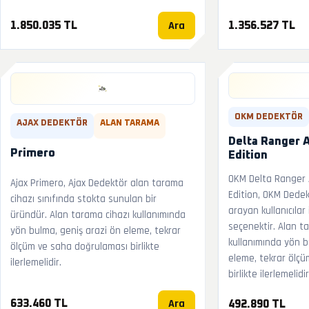
Ara
1.850.035 TL
1.356.527 TL
OKM DEDEKTÖR
AJAX DEDEKTÖR
ALAN TARAMA
Delta Ranger 
Primero
Edition
OKM Delta Ranger 
Ajax Primero, Ajax Dedektör alan tarama
Edition, OKM Dedek
cihazı sınıfında stokta sunulan bir
arayan kullanıcılar
üründür. Alan tarama cihazı kullanımında
seçenektir. Alan t
yön bulma, geniş arazi ön eleme, tekrar
kullanımında yön b
ölçüm ve saha doğrulaması birlikte
eleme, tekrar ölç
ilerlemelidir.
birlikte ilerlemelidir
Ara
633.460 TL
492.890 TL