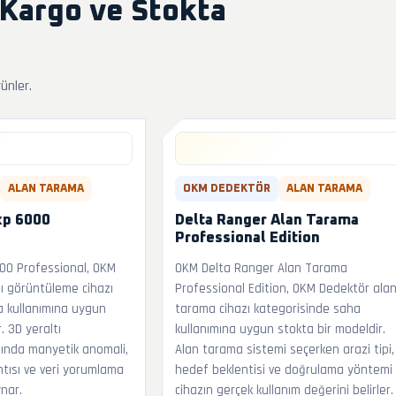
 Kargo ve Stokta
rünler.
ALAN TARAMA
OKM DEDEKTÖR
ALAN TARAMA
xp 6000
Delta Ranger Alan Tarama
Professional Edition
00 Professional, OKM
OKM Delta Ranger Alan Tarama
ı görüntüleme cihazı
Professional Edition, OKM Dedektör ala
a kullanımına uygun
tarama cihazı kategorisinde saha
. 3D yeraltı
kullanımına uygun stokta bir modeldir.
ında manyetik anomali,
Alan tarama sistemi seçerken arazi tipi,
ıntısı ve veri yorumlama
hedef beklentisi ve doğrulama yöntemi
ynar.
cihazın gerçek kullanım değerini belirler.