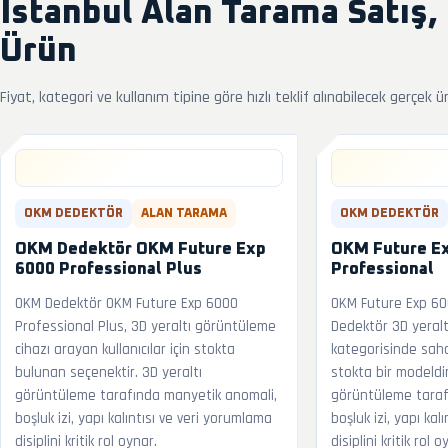
İstanbul Alan Tarama Satış,
Ürün
Fiyat, kategori ve kullanım tipine göre hızlı teklif alınabilecek gerçek ü
OKM DEDEKTÖR
ALAN TARAMA
OKM DEDEKTÖR
OKM Dedektör OKM Future Exp
OKM Future E
6000 Professional Plus
Professional
OKM Dedektör OKM Future Exp 6000
OKM Future Exp 60
Professional Plus, 3D yeraltı görüntüleme
Dedektör 3D yeralt
cihazı arayan kullanıcılar için stokta
kategorisinde sah
bulunan seçenektir. 3D yeraltı
stokta bir modeldir
görüntüleme tarafında manyetik anomali,
görüntüleme taraf
boşluk izi, yapı kalıntısı ve veri yorumlama
boşluk izi, yapı kal
disiplini kritik rol oynar.
disiplini kritik rol o