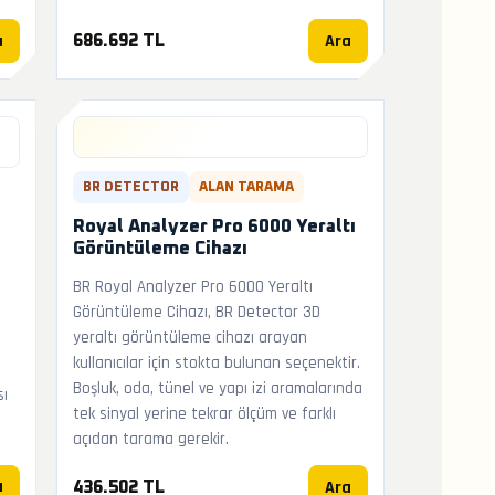
a
Ara
686.692 TL
BR DETECTOR
ALAN TARAMA
Royal Analyzer Pro 6000 Yeraltı
Görüntüleme Cihazı
BR Royal Analyzer Pro 6000 Yeraltı
Görüntüleme Cihazı, BR Detector 3D
yeraltı görüntüleme cihazı arayan
kullanıcılar için stokta bulunan seçenektir.
Boşluk, oda, tünel ve yapı izi aramalarında
sı
tek sinyal yerine tekrar ölçüm ve farklı
açıdan tarama gerekir.
a
Ara
436.502 TL