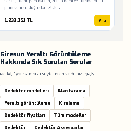
seçimi, radargram okuma, zemin nemi ve tarama hattı
planı sonucu doğrudan etkiler.
Ara
1.233.151 TL
Giresun Yeraltı Görüntüleme
Hakkında Sık Sorulan Sorular
Model, fiyat ve marka sayfaları arasında hızlı geçiş.
Dedektör modelleri
Alan tarama
Yeraltı görüntüleme
Kiralama
Dedektör fiyatları
Tüm modeller
Dedektör
Dedektör Aksesuarları