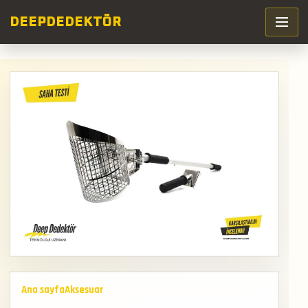
DEEP
DEDEKTÖR
Ana sayfa
Aksesuar
Nokta Makro Premium Kum Elegi 3u 1 Arada Set