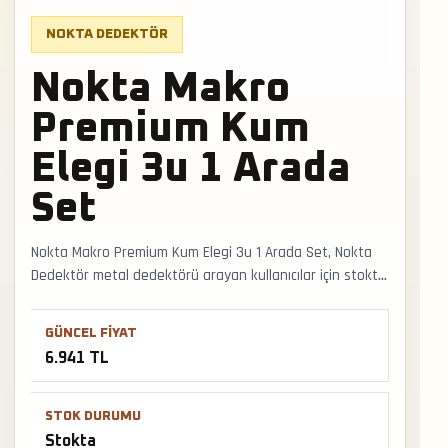
NOKTA DEDEKTÖR
Nokta Makro
Premium Kum
Elegi 3u 1 Arada
Set
Nokta Makro Premium Kum Elegi 3u 1 Arada Set, Nokta
Dedektör metal dedektörü arayan kullanıcılar için stokta
bulunan seçenektir. Yeni başlayan ve yarı profesyonel
kullanıcılar için ayrım modu, sesli hedef tepkisi ve stabil
GÜNCEL FIYAT
çalışma önemli seçim kriterleridir. Faturalı satış, Türkiye
6.941 TL
geneli kargo ve mağazadan teslimat desteğiyle satış ve
teslimat desteği hızlıca alınabilir.
STOK DURUMU
Stokta