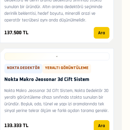
dedektörü ve derin arama dedektörü sınıfında stokta
sunulan bir üründür. Altın arama dedektörü seçiminde
derinlik beklentisi, hedef boyutu, mineralli arazi ve
operatör tecrübesi aynı anda düşünülmelidir.
Ara
137.500 TL
NOKTA DEDEKTÖR
YERALTI GÖRÜNTÜLEME
Nokta Makro Jeosonar 3d Cift Sistem
Nokta Makro Jeosonar 3d Cift Sistem, Nokta Dedektör 3D
yeraltı görüntüleme cihazı sınıfında stokta sunulan bir
üründür. Boşluk, oda, tünel ve yapı izi aramalarında tek
sinyal yerine tekrar ölçüm ve farklı açıdan tarama gerekir.
Ara
133.333 TL