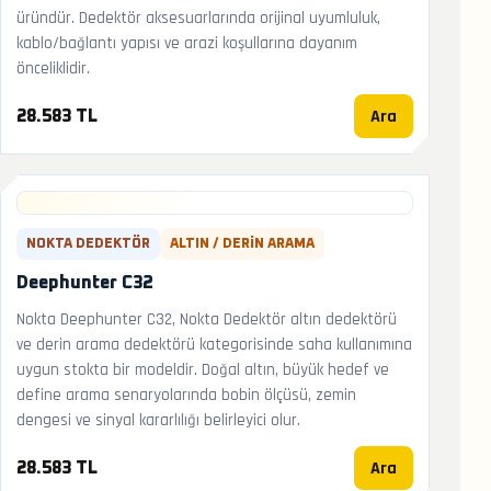
üründür. Dedektör aksesuarlarında orijinal uyumluluk,
kablo/bağlantı yapısı ve arazi koşullarına dayanım
önceliklidir.
Ara
28.583 TL
NOKTA DEDEKTÖR
ALTIN / DERIN ARAMA
Deephunter C32
Nokta Deephunter C32, Nokta Dedektör altın dedektörü
ve derin arama dedektörü kategorisinde saha kullanımına
uygun stokta bir modeldir. Doğal altın, büyük hedef ve
define arama senaryolarında bobin ölçüsü, zemin
dengesi ve sinyal kararlılığı belirleyici olur.
Ara
28.583 TL