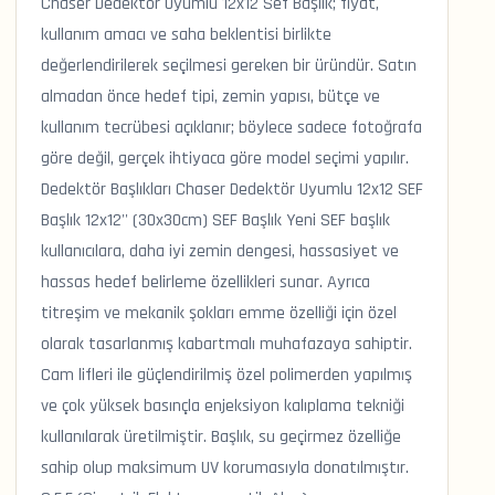
Chaser Dedektör Uyumlu 12x12 Sef Başlık; fiyat,
kullanım amacı ve saha beklentisi birlikte
değerlendirilerek seçilmesi gereken bir üründür. Satın
almadan önce hedef tipi, zemin yapısı, bütçe ve
kullanım tecrübesi açıklanır; böylece sadece fotoğrafa
göre değil, gerçek ihtiyaca göre model seçimi yapılır.
Dedektör Başlıkları Chaser Dedektör Uyumlu 12x12 SEF
Başlık 12x12'' (30x30cm) SEF Başlık Yeni SEF başlık
kullanıcılara, daha iyi zemin dengesi, hassasiyet ve
hassas hedef belirleme özellikleri sunar. Ayrıca
titreşim ve mekanik şokları emme özelliği için özel
olarak tasarlanmış kabartmalı muhafazaya sahiptir.
Cam lifleri ile güçlendirilmiş özel polimerden yapılmış
ve çok yüksek basınçla enjeksiyon kalıplama tekniği
kullanılarak üretilmiştir. Başlık, su geçirmez özelliğe
sahip olup maksimum UV korumasıyla donatılmıştır.