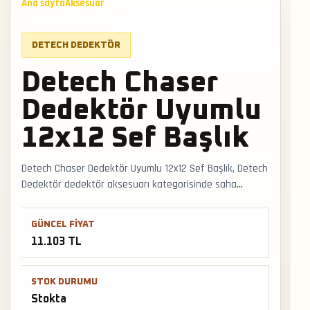
Ana sayfa
Aksesuar
Chaser Dedektör Uyumlu 12x12 Sef Başlık
DETECH DEDEKTÖR
Detech Chaser
Dedektör Uyumlu
12x12 Sef Başlık
Detech Chaser Dedektör Uyumlu 12x12 Sef Başlık, Detech
Dedektör dedektör aksesuarı kategorisinde saha
kullanımına uygun stokta bir modeldir. Başlık, kulaklık
veya saha ekipmanı tercihi cihazın hedef algısı, kullanım
GÜNCEL FIYAT
süresi ve operatör konforunu doğrudan etkileyebilir.
11.103 TL
Faturalı satış, Türkiye geneli kargo ve mağazadan
teslimat desteğiyle satış ve teslimat desteği hızlıca
alınabilir.
STOK DURUMU
Stokta