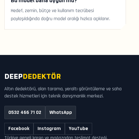
Bu model bana uygun mu?
Hedef, zemin, bütçe ve kullanım tecrübesi
paylaşıldığında doğru model aralığı hızlıca açıklanır.
DEEP
DEDEKTÖR
Altın dedektörü, alan tarama, yeraltı görüntüleme ve saha
destek hizmetleri için teknik danışmanlık merkezi.
0532 466 71 02
WhatsApp
Facebook
Instagram
YouTube
Türkiye geneli kargo ve mağazadan teslimat desteği.