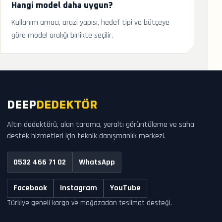
Hangi model daha uygun?
Kullanım amacı, arazi yapısı, hedef tipi ve bütçeye
göre model aralığı birlikte seçilir.
DEEP
DEDEKTÖR
Altın dedektörü, alan tarama, yeraltı görüntüleme ve saha
destek hizmetleri için teknik danışmanlık merkezi.
0532 466 71 02
WhatsApp
Facebook
Instagram
YouTube
Türkiye geneli kargo ve mağazadan teslimat desteği.