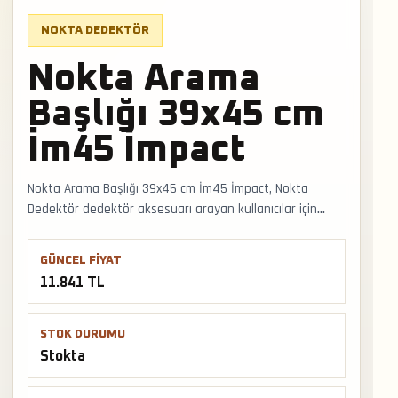
NOKTA DEDEKTÖR
Nokta Arama
Başlığı 39x45 cm
İm45 İmpact
Nokta Arama Başlığı 39x45 cm İm45 İmpact, Nokta
Dedektör dedektör aksesuarı arayan kullanıcılar için
stokta bulunan seçenektir. Aksesuar seçiminde uyumlu
model, bağlantı tipi, saha dayanımı ve arama konforuna
GÜNCEL FIYAT
etkisi dikkate alınmalıdır. Faturalı satış, Türkiye geneli
11.841 TL
kargo ve mağazadan teslimat desteğiyle satış ve
teslimat desteği hızlıca alınabilir.
STOK DURUMU
Stokta