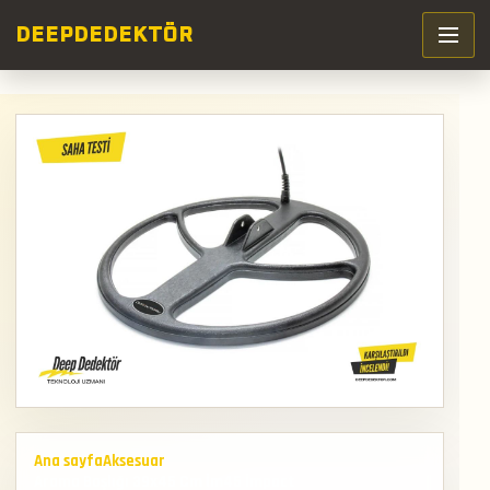
DEEP
DEDEKTÖR
Ana sayfa
Aksesuar
Arama Başlığı 39x45 Cm İm45 İmpact