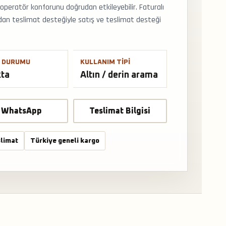
e operatör konforunu doğrudan etkileyebilir. Faturalı
dan teslimat desteğiyle satış ve teslimat desteği
 DURUMU
KULLANIM TIPI
kta
Altın / derin arama
WhatsApp
Teslimat Bilgisi
limat
Türkiye geneli kargo