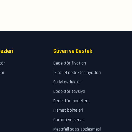
ezleri
Güven ve Destek
tör
Dedektör fiyatları
tör
İkinci el dedektör fiyatları
En iyi dedektör
Dedektör tavsiye
Dedektör modelleri
Hizmet bölgeleri
Garanti ve servis
Mesafeli satış sözleşmesi