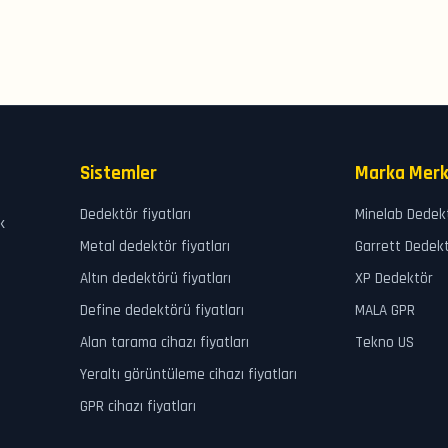
Sistemler
Marka Merk
Dedektör fiyatları
Minelab Dedek
k
Metal dedektör fiyatları
Garrett Dedek
Altın dedektörü fiyatları
XP Dedektör
Define dedektörü fiyatları
MALA GPR
Alan tarama cihazı fiyatları
Tekno US
Yeraltı görüntüleme cihazı fiyatları
GPR cihazı fiyatları