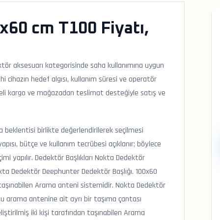
x60 cm T100 Fiyatı,
tör aksesuarı kategorisinde saha kullanımına uygun
hi cihazın hedef algısı, kullanım süresi ve operatör
eneli kargo ve mağazadan teslimat desteğiyle satış ve
beklentisi birlikte değerlendirilerek seçilmesi
pısı, bütçe ve kullanım tecrübesi açıklanır; böylece
imi yapılır. Dedektör Başlıkları Nokta Dedektör
okta Dedektör Deephunter Dedektör Başlığı. 100x60
an taşınabilen Arama anteni sistemidir. Nokta Dedektör
Bu arama antenine ait ayrı bir taşıma çantası
ştirilmiş iki kişi tarafından taşınabilen Arama