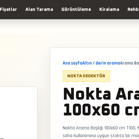
Fiyatlar
Alan Tarama
Görüntüleme
Kiralama
Rehb
Ana sayfa
Altın / derin arama
Arama Ba
NOKTA DEDEKTÖR
Nokta Ar
100x60 c
Nokta Arama Başlığı 100x60 cm T100, 
saha kullanımına uygun stokta bir mode