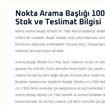
Nokta Arama Başlığı 100
Stok ve Teslimat Bilgisi
Nokta Arama Başlığı 100x60 cm T100, Nokta Dedektör dedek
stokta bir modeldir. Başlık, kulaklık veya saha ekipmanı terci
konforunu doğrudan etkileyebilir. Faturalı satış, Türkiye g
teslimat desteği hızlıca alınabilir.
Arama Başlığı 100x60 Cm T100; fiyat, kullanım amacı ve saha 
gereken bir üründür. Satın almadan önce hedef tipi, zemin ya
sadece fotoğrafa göre değil, gerçek ihtiyaca göre model seç
Başlıkları Deephunter Dedektör Başlığı. 100x60 cm (T100) N
cm (T100) Derin aramalar için geliştirilmiş iki kişi tarafınd
Arama Başlığı 100x60 Cm T100 Derinlik ve Arama Özellikleri 
bulunmaktadır. Bu sistem sadece LCD Derin aramalar için geli