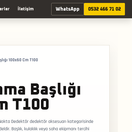
WhatsApp
0532 466 71 02
erler
İletişim
şlığı 100x60 Cm T100
ama Başlığı
m T100
Nokta Dedektör dedektör aksesuarı kategorisinde
ldir. Başlık, kulaklık veya saha ekipmanı tercihi