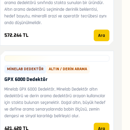
arama dedektörü sınıfında stokta sunulan bir üründür.
Altın arama dedektörü seçiminde derinlik beklentisi,
hedef boyutu, mineralli arazi ve operatör tecrübesi aynı
anda düşünülmelidir.
Ara
572.244 TL
MINELAB DEDEKTÖR
ALTIN / DERIN ARAMA
GPX 6000 Dedektör
Minelab GPX 6000 Dedektör, Minelab Dedektör altın
dedektörü ve derin arama dedektörü arayan kullanıcılar
için stokta bulunan seçenektir. Doğal altın, büyük hedef
ve define arama senaryolarında bobin ölçüsü, zemin
dengesi ve sinyal kararlılığı belirleyici olur.
Ara
421.420 TL