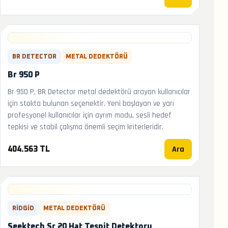
BR DETECTOR
METAL DEDEKTÖRÜ
Br 950 P
Br 950 P, BR Detector metal dedektörü arayan kullanıcılar
için stokta bulunan seçenektir. Yeni başlayan ve yarı
profesyonel kullanıcılar için ayrım modu, sesli hedef
tepkisi ve stabil çalışma önemli seçim kriterleridir.
Ara
404.563 TL
RIDGID
METAL DEDEKTÖRÜ
Seektech Sr 20 Hat Tespit Detektoru