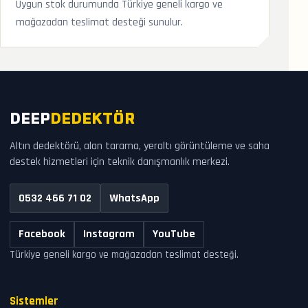
Uygun stok durumunda Türkiye geneli kargo ve
mağazadan teslimat desteği sunulur.
DEEP
DEDEKTÖR
Altın dedektörü, alan tarama, yeraltı görüntüleme ve saha
destek hizmetleri için teknik danışmanlık merkezi.
0532 466 71 02
WhatsApp
Facebook
Instagram
YouTube
Türkiye geneli kargo ve mağazadan teslimat desteği.
Sistemler