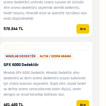
arama dedektörü sınıfında stokta sunulan bir üründür.
Altın arama dedektörü seçiminde derinlik beklentisi,
hedef boyutu, mineralli arazi ve operatör tecrübesi aynı
anda düşünülmelidir.
Ara
572.244 TL
MINELAB DEDEKTÖR
ALTIN / DERIN ARAMA
GPX 6000 Dedektör
Minelab GPX 6000 Dedektör, Minelab Dedektör altın
dedektörü ve derin arama dedektörü arayan kullanıcılar
için stokta bulunan seçenektir. Doğal altın, büyük hedef
ve define arama senaryolarında bobin ölçüsü, zemin
dengesi ve sinyal kararlılığı belirleyici olur.
Ara
421.420 TL