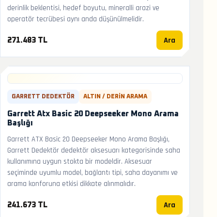
derinlik beklentisi, hedef boyutu, mineralli arazi ve
operatör tecrübesi aynı anda düşünülmelidir.
Ara
271.483 TL
GARRETT DEDEKTÖR
ALTIN / DERIN ARAMA
Garrett Atx Basic 20 Deepseeker Mono Arama
Başlığı
Garrett ATX Basic 20 Deepseeker Mono Arama Başlığı,
Garrett Dedektör dedektör aksesuarı kategorisinde saha
kullanımına uygun stokta bir modeldir. Aksesuar
seçiminde uyumlu model, bağlantı tipi, saha dayanımı ve
arama konforuna etkisi dikkate alınmalıdır.
Ara
241.673 TL