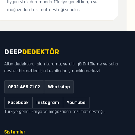
Uygun stok durumunda Türkiye geneli kargo ve
mağazadan teslimat desteği sunulur.
DEEP
DEDEKTÖR
Altın dedektörü, alan tarama, yeraltı görüntüleme ve saha
destek hizmetleri için teknik danışmanlık merkezi.
0532 466 71 02
WhatsApp
Facebook
Instagram
YouTube
Türkiye geneli kargo ve mağazadan teslimat desteği.
Sistemler