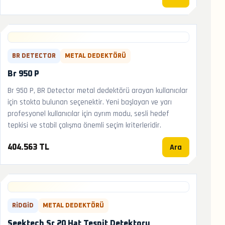
BR DETECTOR
METAL DEDEKTÖRÜ
Br 950 P
Br 950 P, BR Detector metal dedektörü arayan kullanıcılar
için stokta bulunan seçenektir. Yeni başlayan ve yarı
profesyonel kullanıcılar için ayrım modu, sesli hedef
tepkisi ve stabil çalışma önemli seçim kriterleridir.
Ara
404.563 TL
RIDGID
METAL DEDEKTÖRÜ
Seektech Sr 20 Hat Tespit Detektoru