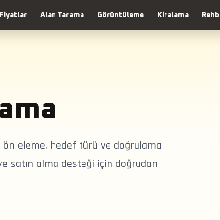
Fiyatlar
Alan Tarama
Görüntüleme
Kiralama
Rehb
rama
zi ön eleme, hedef türü ve doğrulama
 ve satın alma desteği için doğrudan