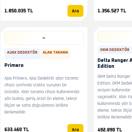
Ara
1.850.035 TL
1.356.527 TL
OKM DEDEKTÖR
AJAX DEDEKTÖR
ALAN TARAMA
Delta Ranger 
Primero
Edition
OKM Delta Ranger 
Ajax Primero, Ajax Dedektör alan tarama
Edition, OKM Dedek
cihazı sınıfında stokta sunulan bir
arayan kullanıcılar
üründür. Alan tarama cihazı kullanımında
seçenektir. Alan t
yön bulma, geniş arazi ön eleme, tekrar
kullanımında yön b
ölçüm ve saha doğrulaması birlikte
eleme, tekrar ölç
ilerlemelidir.
birlikte ilerlemelidir
Ara
633.460 TL
492.890 TL