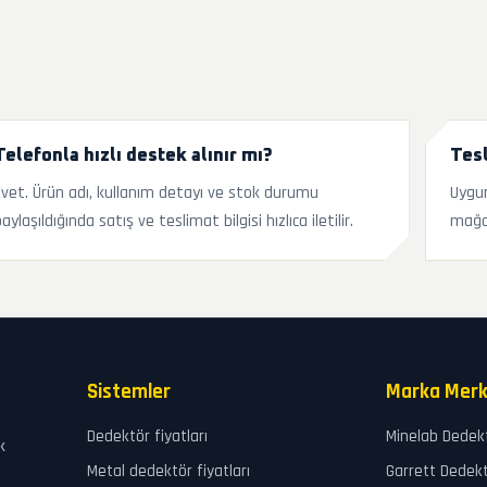
Telefonla hızlı destek alınır mı?
Tesl
Evet. Ürün adı, kullanım detayı ve stok durumu
Uygun
aylaşıldığında satış ve teslimat bilgisi hızlıca iletilir.
mağa
Sistemler
Marka Merk
Dedektör fiyatları
Minelab Dedek
k
Metal dedektör fiyatları
Garrett Dedek