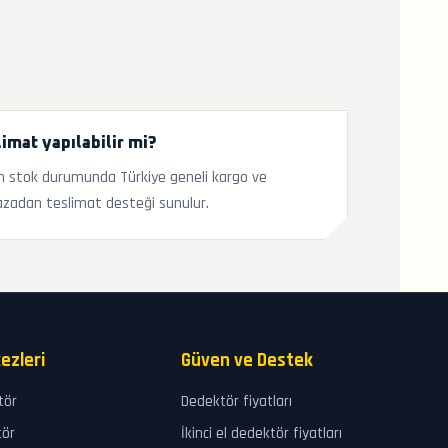
imat yapılabilir mi?
 stok durumunda Türkiye geneli kargo ve
zadan teslimat desteği sunulur.
ezleri
Güven ve Destek
tör
Dedektör fiyatları
tör
İkinci el dedektör fiyatları