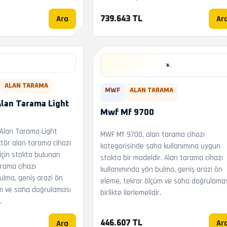
Ara
Ar
739.643 TL
ALAN TARAMA
MWF
ALAN TARAMA
Alan Tarama Light
Mwf Mf 9700
Alan Tarama Light
MWF Mf 9700, alan tarama cihazı
tör alan tarama cihazı
kategorisinde saha kullanımına uygun
 için stokta bulunan
stokta bir modeldir. Alan tarama cihazı
arama cihazı
kullanımında yön bulma, geniş arazi ön
ulma, geniş arazi ön
eleme, tekrar ölçüm ve saha doğrulama
üm ve saha doğrulaması
birlikte ilerlemelidir.
.
Ar
Ara
446.607 TL