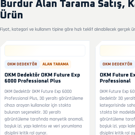
Burdur Alan Tarama Satış, 
Ürün
Fiyat, kategori ve kullanım tipine göre hızlı teklif alınabilecek gerçek ü
OKM DEDEKTÖR
ALAN TARAMA
OKM DEDEKTÖR
OKM Dedektör OKM Future Exp
OKM Future E
6000 Professional Plus
Professional
OKM Dedektör OKM Future Exp 6000
OKM Future Exp 60
Professional Plus, 3D yeraltı görüntüleme
Dedektör 3D yeralt
cihazı arayan kullanıcılar için stokta
kategorisinde sah
bulunan seçenektir. 3D yeraltı
stokta bir modeldir
görüntüleme tarafında manyetik anomali,
görüntüleme taraf
boşluk izi, yapı kalıntısı ve veri yorumlama
boşluk izi, yapı kal
disiplini kritik rol oynar.
disiplini kritik rol o