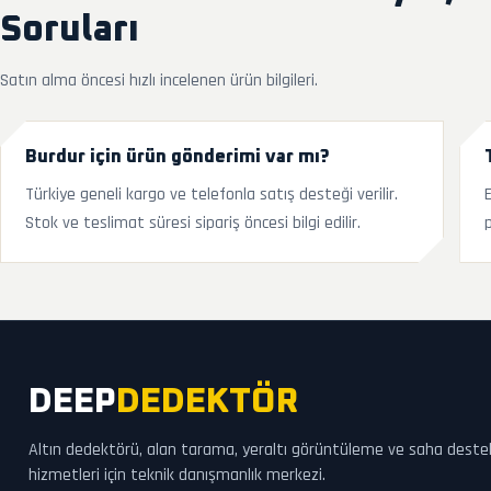
Soruları
Satın alma öncesi hızlı incelenen ürün bilgileri.
Burdur için ürün gönderimi var mı?
Türkiye geneli kargo ve telefonla satış desteği verilir.
Stok ve teslimat süresi sipariş öncesi bilgi edilir.
p
DEEP
DEDEKTÖR
Altın dedektörü, alan tarama, yeraltı görüntüleme ve saha deste
hizmetleri için teknik danışmanlık merkezi.