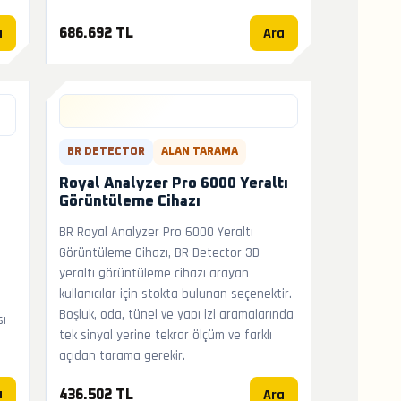
a
Ara
686.692 TL
BR DETECTOR
ALAN TARAMA
Royal Analyzer Pro 6000 Yeraltı
Görüntüleme Cihazı
BR Royal Analyzer Pro 6000 Yeraltı
Görüntüleme Cihazı, BR Detector 3D
yeraltı görüntüleme cihazı arayan
kullanıcılar için stokta bulunan seçenektir.
Boşluk, oda, tünel ve yapı izi aramalarında
sı
tek sinyal yerine tekrar ölçüm ve farklı
açıdan tarama gerekir.
a
Ara
436.502 TL