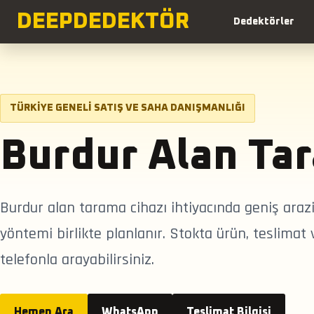
DEEP
DEDEKTÖR
Dedektörler
TÜRKIYE GENELI SATIŞ VE SAHA DANIŞMANLIĞI
Burdur Alan Ta
Burdur alan tarama cihazı ihtiyacında geniş ara
yöntemi birlikte planlanır. Stokta ürün, teslimat
telefonla arayabilirsiniz.
Hemen Ara
WhatsApp
Teslimat Bilgisi