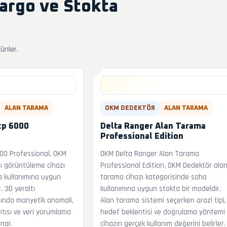
Kargo ve Stokta
rünler.
ALAN TARAMA
OKM DEDEKTÖR
ALAN TARAMA
xp 6000
Delta Ranger Alan Tarama
Professional Edition
00 Professional, OKM
OKM Delta Ranger Alan Tarama
ı görüntüleme cihazı
Professional Edition, OKM Dedektör ala
a kullanımına uygun
tarama cihazı kategorisinde saha
. 3D yeraltı
kullanımına uygun stokta bir modeldir.
ında manyetik anomali,
Alan tarama sistemi seçerken arazi tipi,
ıntısı ve veri yorumlama
hedef beklentisi ve doğrulama yöntemi
ynar.
cihazın gerçek kullanım değerini belirler.