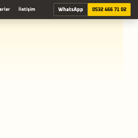
WhatsApp
0532 466 71 02
erler
İletişim