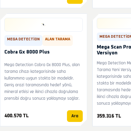
MEGA DETECTIO
MEGA DETECTION
ALAN TARAMA
Mega Scan Pro
Cobra Gx 8000 Plus
Versiyon
Mega Detection Me
Mega Detection Cobra Gx 8000 Plus, alan
Tarama Yeni Versiy
tarama cihazı kategorisinde saha
kategorisinde sah
kullanımına uygun stokta bir modeldir.
stokta bir modeldir
Geniş arazi taramasında hedef yönü,
taramasında hedef 
mineral etkisi ve ikinci cihazla doğrulama
ikinci cihazla doğ
prensibi doğru sonuca yaklaşmayı sağlar.
sonuca yaklaşmayı 
Ara
400.570 TL
359.316 TL