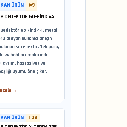
IKAN ÜRÜN
#9
B DEDEKTÖR GO-FIND 44
 Dedektör Go-Find 44, metal
ü arayan kullanıcılar için
bulunan seçenektir. Tek para,
rla ve hobi aramalarında
, ayrım, hassasiyet ve
aşlığı uyumu öne çıkar.
İncele →
IKAN ÜRÜN
#12