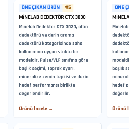
ÖNE ÇIKAN ÜRÜN
#5
ÖNE Ç
MINELAB DEDEKTÖR CTX 3030
MINELA
Minelab Dedektör CTX 3030, altın
Minelab 
dedektörü ve derin arama
dedektö
dedektörü kategorisinde saha
dedektö
kullanımına uygun stokta bir
kullanı
modeldir. Pulse/VLF sınıfına göre
modeldir
başlık seçimi, toprak ayarı,
başlık s
mineralize zemin tepkisi ve derin
mineral
hedef performansı birlikte
hedef p
değerlendirilir.
değerlen
Ürünü İncele →
Ürünü 