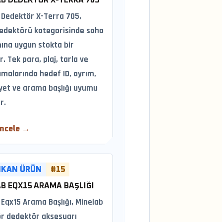
B DEDEKTÖR X-TERRA 705
 Dedektör X-Terra 705,
edektörü kategorisinde saha
mına uygun stokta bir
. Tek para, plaj, tarla ve
amalarında hedef ID, ayrım,
yet ve arama başlığı uyumu
r.
İncele →
IKAN ÜRÜN
#15
B EQX15 ARAMA BAŞLIĞI
 Eqx15 Arama Başlığı, Minelab
r dedektör aksesuarı