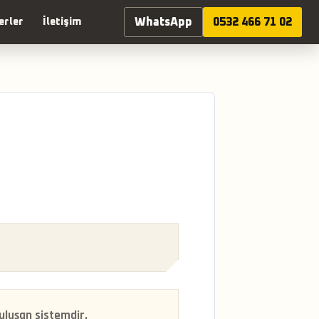
WhatsApp
0532 466 71 02
erler
İletişim
6
buluşan sistemdir.