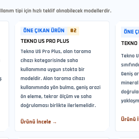
lanım tipi için hızlı teklif alınabilecek modellerdir.
ÖNE ÇIKAN ÜRÜN
#2
ÖNE Ç
TEKNO US PRO PLUS
TEKNO 
Tekno US Pro Plus, alan tarama
Tekno U
a
cihazı kategorisinde saha
sınıfınd
kullanımına uygun stokta bir
Geniş a
ş
modeldir. Alan tarama cihazı
mineral 
kullanımında yön bulma, geniş arazi
doğrula
ön eleme, tekrar ölçüm ve saha
yaklaşm
doğrulaması birlikte ilerlemelidir.
Ürünü 
Ürünü İncele →