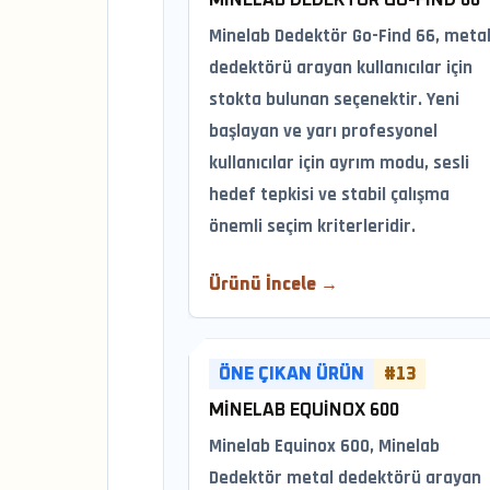
MINELAB DEDEKTÖR GO-FIND 66
Minelab Dedektör Go-Find 66, meta
dedektörü arayan kullanıcılar için
stokta bulunan seçenektir. Yeni
başlayan ve yarı profesyonel
kullanıcılar için ayrım modu, sesli
hedef tepkisi ve stabil çalışma
önemli seçim kriterleridir.
Ürünü İncele →
ÖNE ÇIKAN ÜRÜN
#13
MINELAB EQUINOX 600
Minelab Equinox 600, Minelab
Dedektör metal dedektörü arayan