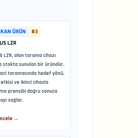
IKAN ÜRÜN
#3
US LZR
S LZR, alan tarama cihazı
a stokta sunulan bir üründür.
razi taramasında hedef yönü,
etkisi ve ikinci cihazla
ma prensibi doğru sonuca
ayı sağlar.
İncele →