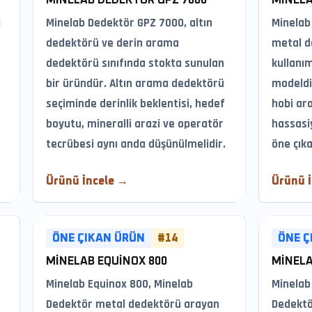
MINELAB DEDEKTÖR GPZ 7000
MINELA
l
Minelab Dedektör GPZ 7000, altın
Minelab
dedektörü ve derin arama
metal d
dedektörü sınıfında stokta sunulan
kullanı
bir üründür. Altın arama dedektörü
modeldir
seçiminde derinlik beklentisi, hedef
hobi ar
boyutu, mineralli arazi ve operatör
hassasi
tecrübesi aynı anda düşünülmelidir.
öne çıka
Ürünü İncele →
Ürünü 
ÖNE ÇIKAN ÜRÜN
#14
ÖNE Ç
MINELAB EQUINOX 800
MINELA
Minelab Equinox 800, Minelab
Minelab
Dedektör metal dedektörü arayan
Dedektö