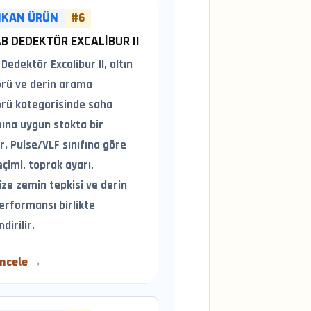
IKAN ÜRÜN
#6
B DEDEKTÖR EXCALIBUR II
Dedektör Excalibur II, altın
rü ve derin arama
rü kategorisinde saha
mına uygun stokta bir
. Pulse/VLF sınıfına göre
eçimi, toprak ayarı,
ize zemin tepkisi ve derin
erformansı birlikte
dirilir.
İncele →