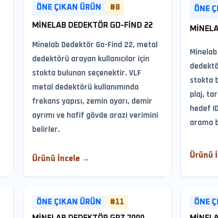
ÖNE ÇIKAN ÜRÜN
#8
ÖNE Ç
MINELAB DEDEKTÖR GO-FIND 22
MINELA
Minelab Dedektör Go-Find 22, metal
Minelab
dedektörü arayan kullanıcılar için
dedektör
stokta bulunan seçenektir. VLF
e
stokta 
metal dedektörü kullanımında
plaj, ta
frekans yapısı, zemin ayarı, demir
hedef ID
ayrımı ve hafif gövde arazi verimini
arama b
belirler.
Ürünü 
Ürünü İncele →
ÖNE ÇIKAN ÜRÜN
#11
ÖNE Ç