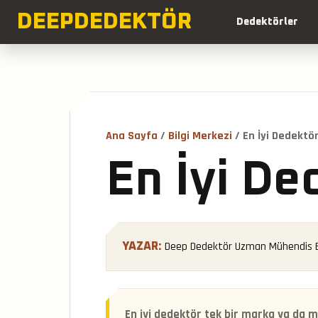
DEEP
DEDEKTÖR
Dedektörler
Ana Sayfa
/
Bilgi Merkezi
/ En İyi Dedektö
En İyi De
Deep Dedektör Uzman Mühendis B
YAZAR:
En iyi dedektör tek bir marka ya da mo