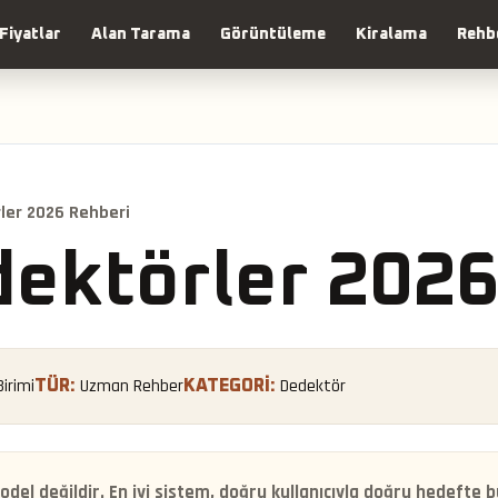
Fiyatlar
Alan Tarama
Görüntüleme
Kiralama
Rehb
rler 2026 Rehberi
dektörler 202
irimi
Uzman Rehber
Dedektör
TÜR:
KATEGORI:
del değildir. En iyi sistem, doğru kullanıcıyla doğru hedefte 