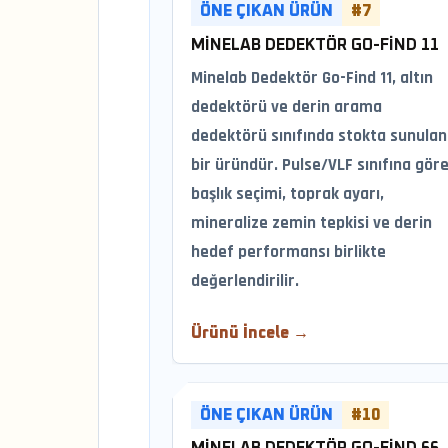
ÖNE ÇIKAN ÜRÜN
#7
MINELAB DEDEKTÖR GO-FIND 11
Minelab Dedektör Go-Find 11, altın
dedektörü ve derin arama
dedektörü sınıfında stokta sunulan
bir üründür. Pulse/VLF sınıfına gör
başlık seçimi, toprak ayarı,
mineralize zemin tepkisi ve derin
hedef performansı birlikte
değerlendirilir.
Ürünü İncele →
ÖNE ÇIKAN ÜRÜN
#10