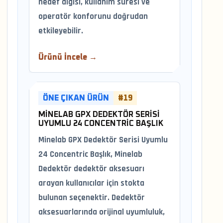
hedef algısı, kullanım süresi ve
operatör konforunu doğrudan
etkileyebilir.
Ürünü İncele →
ÖNE ÇIKAN ÜRÜN
#19
MINELAB GPX DEDEKTÖR SERISI
UYUMLU 24 CONCENTRIC BAŞLIK
Minelab GPX Dedektör Serisi Uyumlu
24 Concentric Başlık, Minelab
Dedektör dedektör aksesuarı
arayan kullanıcılar için stokta
bulunan seçenektir. Dedektör
aksesuarlarında orijinal uyumluluk,