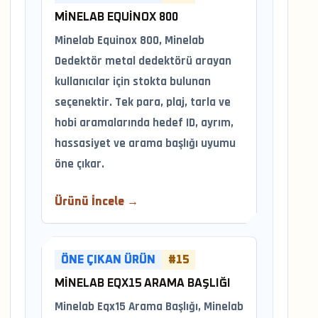
MINELAB EQUINOX 800
Minelab Equinox 800, Minelab
Dedektör metal dedektörü arayan
kullanıcılar için stokta bulunan
seçenektir. Tek para, plaj, tarla ve
hobi aramalarında hedef ID, ayrım,
hassasiyet ve arama başlığı uyumu
öne çıkar.
Ürünü İncele →
ÖNE ÇIKAN ÜRÜN
#15
MINELAB EQX15 ARAMA BAŞLIĞI
Minelab Eqx15 Arama Başlığı, Minelab