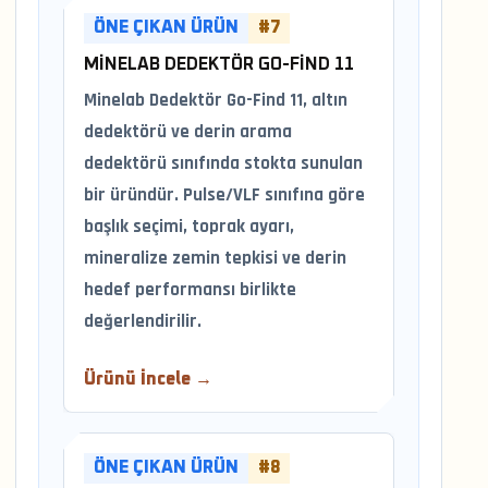
ÖNE ÇIKAN ÜRÜN
#7
MINELAB DEDEKTÖR GO-FIND 11
Minelab Dedektör Go-Find 11, altın
dedektörü ve derin arama
dedektörü sınıfında stokta sunulan
bir üründür. Pulse/VLF sınıfına göre
başlık seçimi, toprak ayarı,
mineralize zemin tepkisi ve derin
hedef performansı birlikte
değerlendirilir.
Ürünü İncele →
ÖNE ÇIKAN ÜRÜN
#8