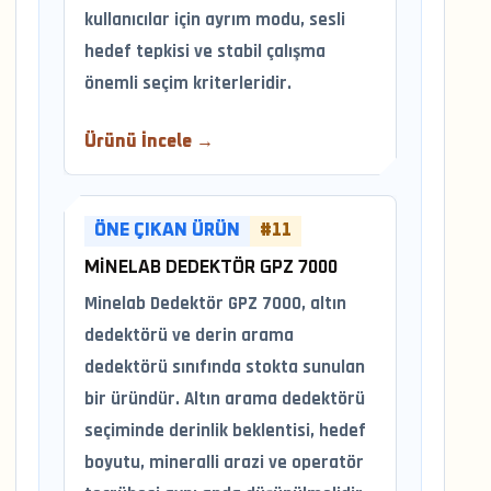
kullanıcılar için ayrım modu, sesli
hedef tepkisi ve stabil çalışma
önemli seçim kriterleridir.
Ürünü İncele →
ÖNE ÇIKAN ÜRÜN
#11
MINELAB DEDEKTÖR GPZ 7000
Minelab Dedektör GPZ 7000, altın
dedektörü ve derin arama
dedektörü sınıfında stokta sunulan
bir üründür. Altın arama dedektörü
seçiminde derinlik beklentisi, hedef
boyutu, mineralli arazi ve operatör