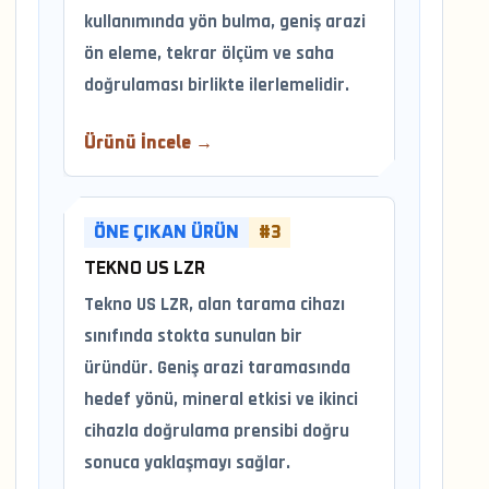
kullanımında yön bulma, geniş arazi
ön eleme, tekrar ölçüm ve saha
doğrulaması birlikte ilerlemelidir.
Ürünü İncele →
ÖNE ÇIKAN ÜRÜN
#3
TEKNO US LZR
Tekno US LZR, alan tarama cihazı
sınıfında stokta sunulan bir
üründür. Geniş arazi taramasında
hedef yönü, mineral etkisi ve ikinci
cihazla doğrulama prensibi doğru
sonuca yaklaşmayı sağlar.