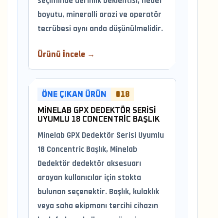
seçiminde derinlik beklentisi, hedef
boyutu, mineralli arazi ve operatör
tecrübesi aynı anda düşünülmelidir.
Ürünü İncele →
ÖNE ÇIKAN ÜRÜN
#18
MINELAB GPX DEDEKTÖR SERISI
UYUMLU 18 CONCENTRIC BAŞLIK
Minelab GPX Dedektör Serisi Uyumlu
18 Concentric Başlık, Minelab
Dedektör dedektör aksesuarı
arayan kullanıcılar için stokta
bulunan seçenektir. Başlık, kulaklık
veya saha ekipmanı tercihi cihazın