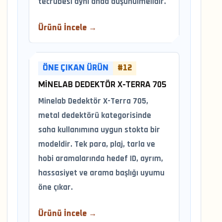
tecrübesi aynı anda düşünülmelidir.
Ürünü İncele →
ÖNE ÇIKAN ÜRÜN
#12
MINELAB DEDEKTÖR X-TERRA 705
Minelab Dedektör X-Terra 705,
metal dedektörü kategorisinde
saha kullanımına uygun stokta bir
modeldir. Tek para, plaj, tarla ve
hobi aramalarında hedef ID, ayrım,
hassasiyet ve arama başlığı uyumu
öne çıkar.
Ürünü İncele →