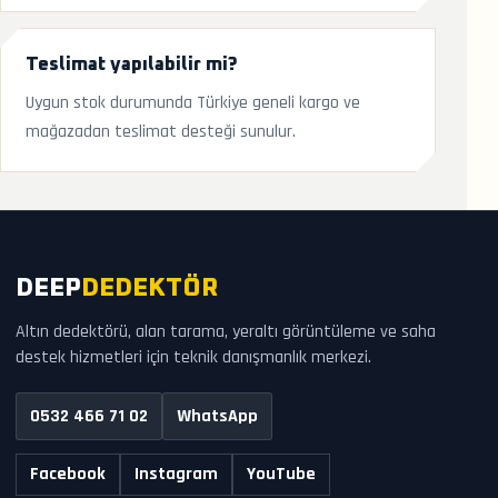
Teslimat yapılabilir mi?
Uygun stok durumunda Türkiye geneli kargo ve
mağazadan teslimat desteği sunulur.
DEEP
DEDEKTÖR
Altın dedektörü, alan tarama, yeraltı görüntüleme ve saha
destek hizmetleri için teknik danışmanlık merkezi.
0532 466 71 02
WhatsApp
Facebook
Instagram
YouTube