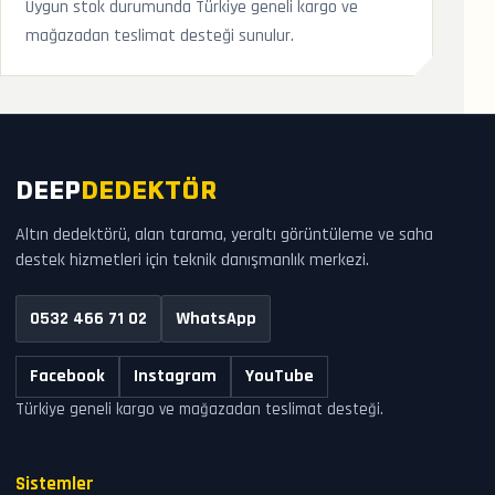
Uygun stok durumunda Türkiye geneli kargo ve
mağazadan teslimat desteği sunulur.
DEEP
DEDEKTÖR
Altın dedektörü, alan tarama, yeraltı görüntüleme ve saha
destek hizmetleri için teknik danışmanlık merkezi.
0532 466 71 02
WhatsApp
Facebook
Instagram
YouTube
Türkiye geneli kargo ve mağazadan teslimat desteği.
Sistemler