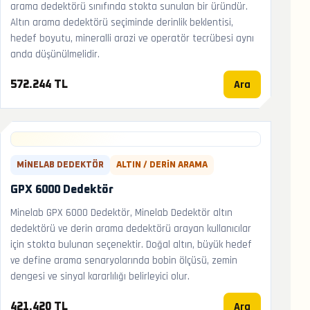
arama dedektörü sınıfında stokta sunulan bir üründür.
Altın arama dedektörü seçiminde derinlik beklentisi,
hedef boyutu, mineralli arazi ve operatör tecrübesi aynı
anda düşünülmelidir.
Ara
572.244 TL
MINELAB DEDEKTÖR
ALTIN / DERIN ARAMA
GPX 6000 Dedektör
Minelab GPX 6000 Dedektör, Minelab Dedektör altın
dedektörü ve derin arama dedektörü arayan kullanıcılar
için stokta bulunan seçenektir. Doğal altın, büyük hedef
ve define arama senaryolarında bobin ölçüsü, zemin
dengesi ve sinyal kararlılığı belirleyici olur.
Ara
421.420 TL