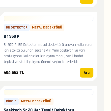
BR DETECTOR
METAL DEDEKTÖRÜ
Br 950 P
Br 950 P, BR Detector metal dedektörü arayan kullanıcılar
için stokta bulunan seçenektir. Yeni başlayan ve yarı
profesyonel kullanıcılar için ayrım modu, sesli hedef
tepkisi ve stabil çalışma önemli seçim kriterleridir.
Ara
404.563 TL
RIDGID
METAL DEDEKTÖRÜ
Seektech Sr 20 Hat Tespit Detektoru