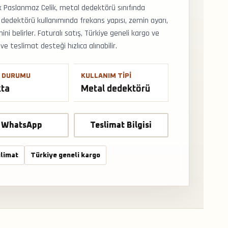
Paslanmaz Celik, metal dedektörü sınıfında
 dedektörü kullanımında frekans yapısı, zemin ayarı,
ni belirler. Faturalı satış, Türkiye geneli kargo ve
 teslimat desteği hızlıca alınabilir.
 DURUMU
KULLANIM TIPI
kta
Metal dedektörü
WhatsApp
Teslimat Bilgisi
limat
Türkiye geneli kargo