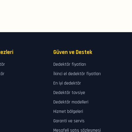
ezleri
Güven ve Destek
tör
Dedektör fiyatları
tör
İkinci el dedektör fiyatları
En iyi dedektör
Dedektör tavsiye
Dedektör modelleri
Hizmet bölgeleri
Garanti ve servis
Mesafeli satış sözleşmesi