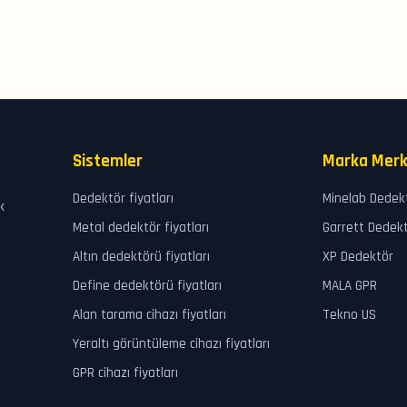
Sistemler
Marka Merk
Dedektör fiyatları
Minelab Dedek
k
Metal dedektör fiyatları
Garrett Dedek
Altın dedektörü fiyatları
XP Dedektör
Define dedektörü fiyatları
MALA GPR
Alan tarama cihazı fiyatları
Tekno US
Yeraltı görüntüleme cihazı fiyatları
GPR cihazı fiyatları