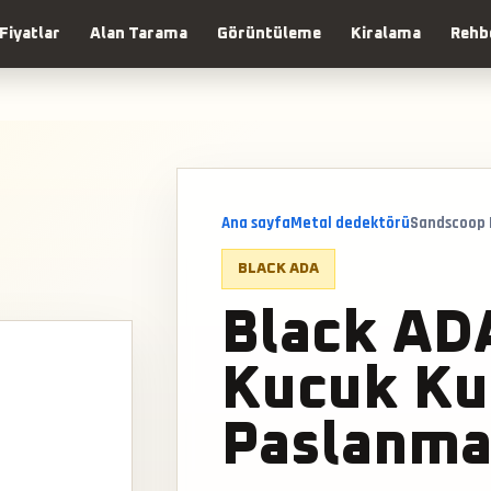
Fiyatlar
Alan Tarama
Görüntüleme
Kiralama
Rehb
Ana sayfa
Metal dedektörü
Sandscoop 
BLACK ADA
Black AD
Kucuk Ku
Paslanma