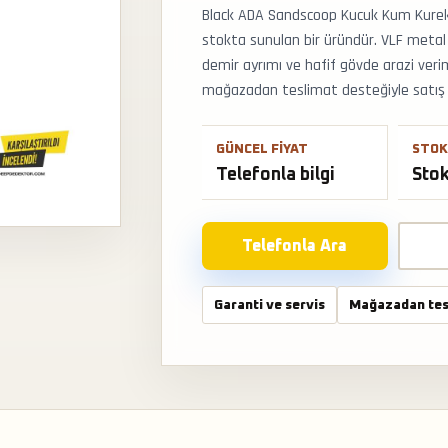
Black ADA Sandscoop Kucuk Kum Kurek 
stokta sunulan bir üründür. VLF metal
demir ayrımı ve hafif gövde arazi verimi
mağazadan teslimat desteğiyle satış ve
GÜNCEL FIYAT
STOK
Telefonla bilgi
Sto
Telefonla Ara
Garanti ve servis
Mağazadan tes