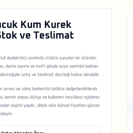
ucuk Kum Kurek
Stok ve Teslimat
l dedektörü sınıfında stokta sunulan bir üründür.
, demir ayrımı ve hafif gövde arazi verimini belirler.
steğiyle satış ve teslimat desteği hızlıca alınabilir.
amacı ve saha beklentisi birlikte değerlendirilerek
, zemin yapısı, bütçe ve kullanım tecrübesi açıklanır;
del seçimi yapılır., Black ADA Güncel Fiyatları güncel
celeyin.