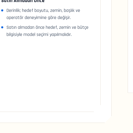
Satın Almadan Önce
Derinlik; hedef boyutu, zemin, başlık ve
operatör deneyimine göre değişir.
Satın almadan önce hedef, zemin ve bütçe
bilgisiyle model seçimi yapılmalıdır.