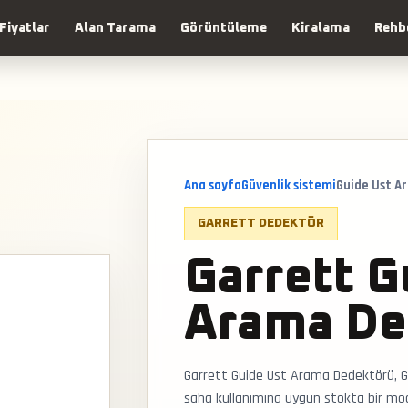
Fiyatlar
Alan Tarama
Görüntüleme
Kiralama
Rehb
Ana sayfa
Güvenlik sistemi
Guide Ust A
GARRETT DEDEKTÖR
Garrett G
Arama De
Garrett Guide Ust Arama Dedektörü, G
saha kullanımına uygun stokta bir modeld