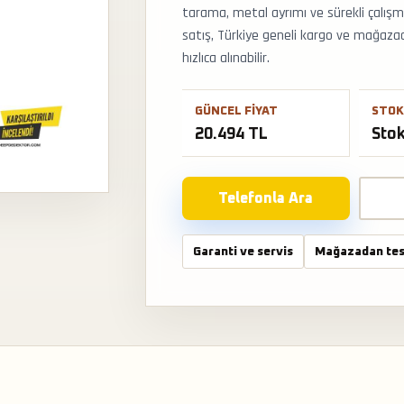
tarama, metal ayrımı ve sürekli çalışma 
satış, Türkiye geneli kargo ve mağaza
hızlıca alınabilir.
GÜNCEL FIYAT
STOK
20.494 TL
Sto
Telefonla Ara
Garanti ve servis
Mağazadan tes