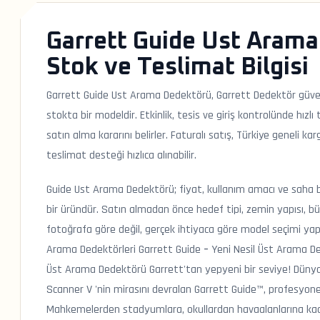
Garrett Guide Ust Arama
Stok ve Teslimat Bilgisi
Garrett Guide Ust Arama Dedektörü, Garrett Dedektör güve
stokta bir modeldir. Etkinlik, tesis ve giriş kontrolünde hızlı
satın alma kararını belirler. Faturalı satış, Türkiye geneli
teslimat desteği hızlıca alınabilir.
Guide Ust Arama Dedektörü; fiyat, kullanım amacı ve saha be
bir üründür. Satın almadan önce hedef tipi, zemin yapısı, bü
fotoğrafa göre değil, gerçek ihtiyaca göre model seçimi yapıl
Arama Dedektörleri Garrett Guide – Yeni Nesil Üst Arama De
Üst Arama Dedektörü Garrett'tan yepyeni bir seviye! Dünyan
Scanner V 'nin mirasını devralan Garrett Guide™, profesyonel
Mahkemelerden stadyumlara, okullardan havaalanlarına kada