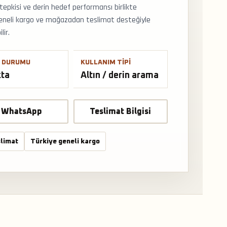
tepkisi ve derin hedef performansı birlikte
ye geneli kargo ve mağazadan teslimat desteğiyle
lir.
 DURUMU
KULLANIM TIPI
kta
Altın / derin arama
WhatsApp
Teslimat Bilgisi
limat
Türkiye geneli kargo