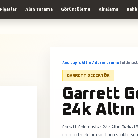
Fiyatlar
Alan Tarama
Görüntüleme
Kiralama
Rehb
Ana sayfa
Altın / derin arama
Goldmast
GARRETT DEDEKTÖR
Garrett 
24k Altı
Garrett Goldmaster 24k Altın Dedektör
arama dedektörü sınıfında stokta sunul