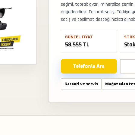
seçimi, toprak ayarı, mineralize zemin 
değerlendirilir. Faturalı satış, Türki
satış ve teslimat desteği hızlıca alınabi
GÜNCEL FIYAT
STOK
58.555 TL
Sto
Telefonla Ara
Garanti ve servis
Mağazadan tes