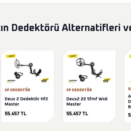
ın Dedektörü Alternatifleri 
G
XP DEDEKTÖR
XP DEDEKTÖR
A
Deus 2 Dedektör Hf2
Deus2 22 5fmf Ws6
D
Master
Master
B
55.457 TL
55.457 TL
5