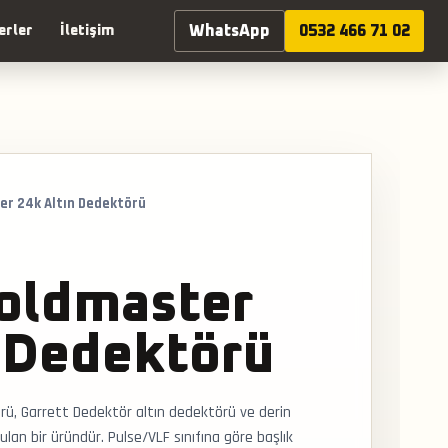
WhatsApp
0532 466 71 02
erler
İletişim
er 24k Altın Dedektörü
Goldmaster
n Dedektörü
ü, Garrett Dedektör altın dedektörü ve derin
an bir üründür. Pulse/VLF sınıfına göre başlık