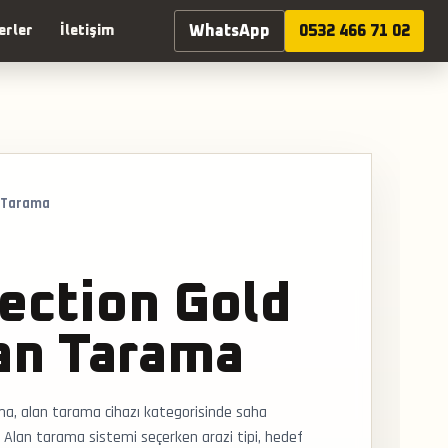
WhatsApp
0532 466 71 02
erler
İletişim
n Tarama
ection Gold
an Tarama
ma, alan tarama cihazı kategorisinde saha
 Alan tarama sistemi seçerken arazi tipi, hedef