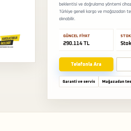
beklentisi ve doğrulama yöntemi cihazın
Türkiye geneli kargo ve mağazadan tes
alınabilir.
GÜNCEL FIYAT
STOK
290.114 TL
Sto
Telefonla Ara
Garanti ve servis
Mağazadan tes