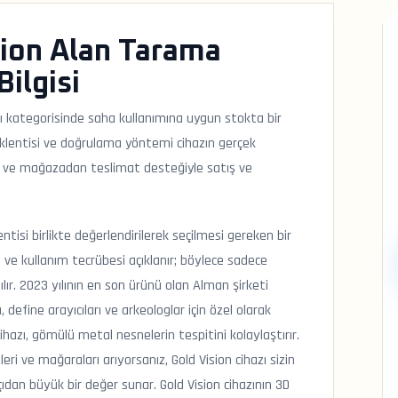
ion Alan Tarama
Bilgisi
ı kategorisinde saha kullanımına uygun stokta bir
eklentisi ve doğrulama yöntemi cihazın gerçek
argo ve mağazadan teslimat desteğiyle satış ve
tisi birlikte değerlendirilerek seçilmesi gereken bir
 ve kullanım tecrübesi açıklanır; böylece sadece
lır. 2023 yılının en son ürünü olan Alman şirketi
define arayıcıları ve arkeologlar için özel olarak
 cihazı, gömülü metal nesnelerin tespitini kolaylaştırır.
leri ve mağaraları arıyorsanız, Gold Vision cihazı sizin
ıdan büyük bir değer sunar. Gold Vision cihazının 3D