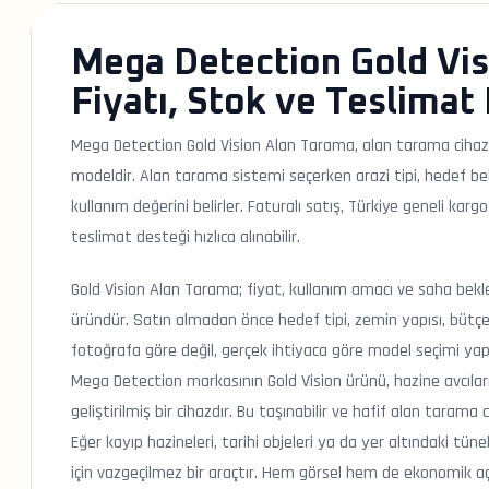
Mega Detection Gold Vis
Fiyatı, Stok ve Teslimat 
Mega Detection Gold Vision Alan Tarama, alan tarama cihaz
modeldir. Alan tarama sistemi seçerken arazi tipi, hedef b
kullanım değerini belirler. Faturalı satış, Türkiye geneli k
teslimat desteği hızlıca alınabilir.
Gold Vision Alan Tarama; fiyat, kullanım amacı ve saha beklen
üründür. Satın almadan önce hedef tipi, zemin yapısı, bütçe
fotoğrafa göre değil, gerçek ihtiyaca göre model seçimi yapı
Mega Detection markasının Gold Vision ürünü, hazine avcıları, 
geliştirilmiş bir cihazdır. Bu taşınabilir ve hafif alan tarama
Eğer kayıp hazineleri, tarihi objeleri ya da yer altındaki tünel
için vazgeçilmez bir araçtır. Hem görsel hem de ekonomik aç