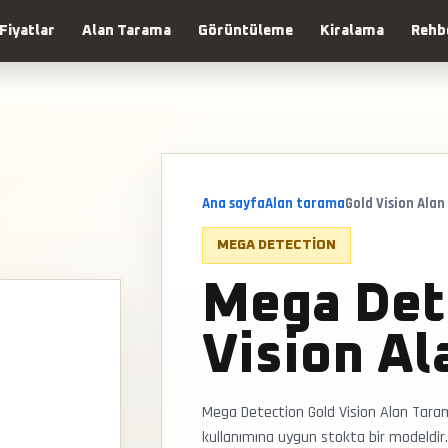
Fiyatlar
Alan Tarama
Görüntüleme
Kiralama
Rehb
Ana sayfa
Alan tarama
Gold Vision Ala
MEGA DETECTION
Mega Det
Vision Al
Mega Detection Gold Vision Alan Tara
kullanımına uygun stokta bir modeldir.