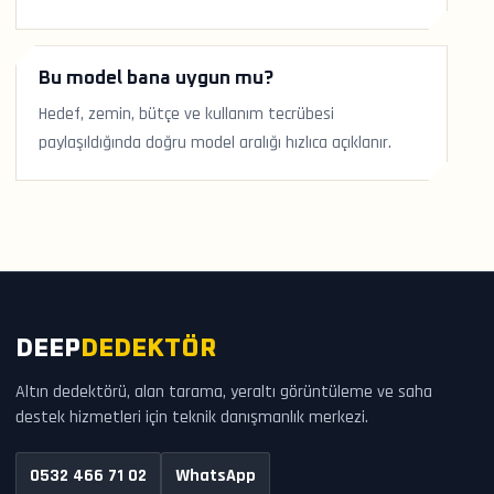
Bu model bana uygun mu?
Hedef, zemin, bütçe ve kullanım tecrübesi
paylaşıldığında doğru model aralığı hızlıca açıklanır.
DEEP
DEDEKTÖR
Altın dedektörü, alan tarama, yeraltı görüntüleme ve saha
destek hizmetleri için teknik danışmanlık merkezi.
0532 466 71 02
WhatsApp