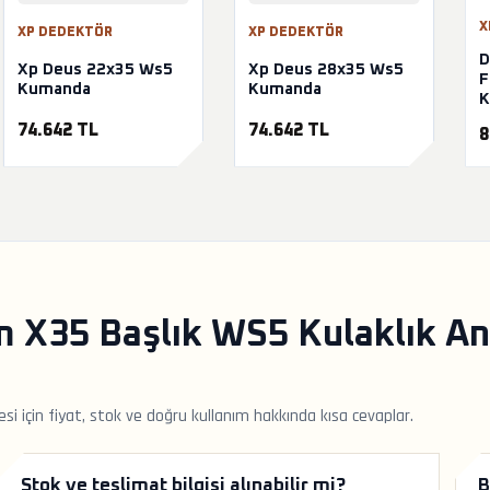
X
XP DEDEKTÖR
XP DEDEKTÖR
D
Xp Deus 22x35 Ws5
Xp Deus 28x35 Ws5
F
Kumanda
Kumanda
K
74.642 TL
74.642 TL
8
X35 Başlık WS5 Kulaklık Ana
 için fiyat, stok ve doğru kullanım hakkında kısa cevaplar.
Stok ve teslimat bilgisi alınabilir mi?
B