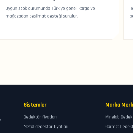
Uygun stok durumunda Türkiye geneli kargo ve
H
mağazadan teslimat desteği sunulur.
p
Sistemler
Marka Merk
Dedektör fiyatları
Minelab Dedek
k
Metal dedektör fiyatları
Garrett Dedek