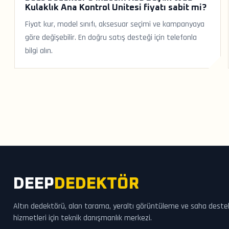
Kulaklık Ana Kontrol Unitesi fiyatı sabit mi?
Fiyat kur, model sınıfı, aksesuar seçimi ve kampanyaya
göre değişebilir. En doğru satış desteği için telefonla
bilgi alın.
DEEP
DEDEKTÖR
Altın dedektörü, alan tarama, yeraltı görüntüleme ve saha deste
hizmetleri için teknik danışmanlık merkezi.