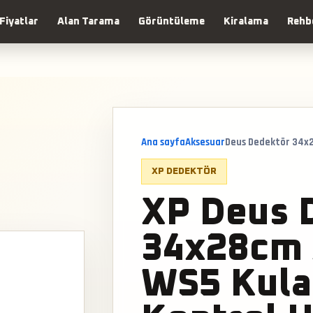
Fiyatlar
Alan Tarama
Görüntüleme
Kiralama
Rehb
Ana sayfa
Aksesuar
Deus Dedektör 34x2
XP DEDEKTÖR
XP Deus 
34x28cm 
WS5 Kula