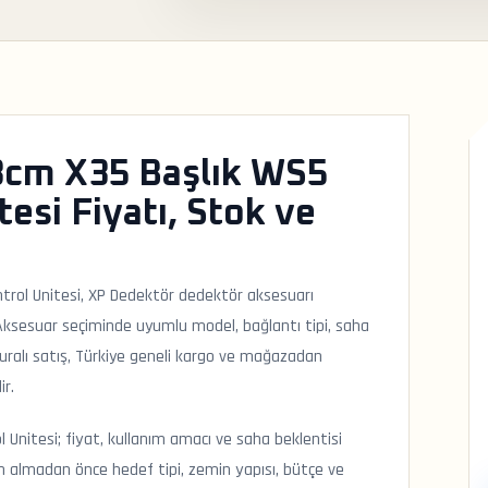
8cm X35 Başlık WS5
esi Fiyatı, Stok ve
rol Unitesi, XP Dedektör dedektör aksesuarı
Aksesuar seçiminde uyumlu model, bağlantı tipi, saha
uralı satış, Türkiye geneli kargo ve mağazadan
ir.
Unitesi; fiyat, kullanım amacı ve saha beklentisi
tın almadan önce hedef tipi, zemin yapısı, bütçe ve