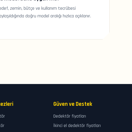
edef, zemin, bütçe ve kullanım tecrübesi
aylaşıldığında doğru model aralığı hızlıca açıklanır.
ezleri
Güven ve Destek
tör
Dedektör fiyatları
tör
İkinci el dedektör fiyatları