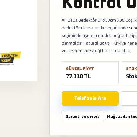
Kontrol U
XP Deus Dedektör 34x28cm X35 Başlık 
dedektör aksesuarı kategorisinde saha
seçiminde uyumlu model, bağlantı tipi
alınmalıdır. Faturalı satış, Türkiye g
ve teslimat desteği hızlıca alınabilir.
GÜNCEL FIYAT
STOK
77.110 TL
Sto
Telefonla Ara
Garanti ve servis
Mağazadan tes