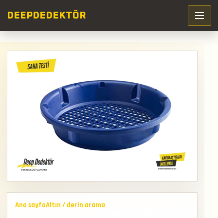
DEEP
DEDEKTÖR
Ana sayfa
Altın / derin arama
Altın Eleme Elegi 37 Cm Elek 10 Mm Gozenekli