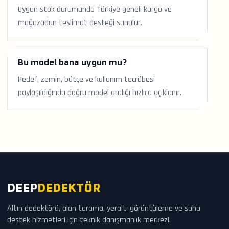
Uygun stok durumunda Türkiye geneli kargo ve
mağazadan teslimat desteği sunulur.
Bu model bana uygun mu?
Hedef, zemin, bütçe ve kullanım tecrübesi
paylaşıldığında doğru model aralığı hızlıca açıklanır.
DEEP
DEDEKTÖR
Altın dedektörü, alan tarama, yeraltı görüntüleme ve saha
destek hizmetleri için teknik danışmanlık merkezi.