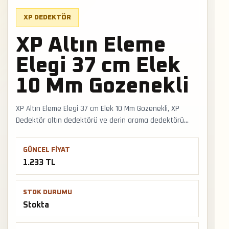
XP DEDEKTÖR
XP Altın Eleme
Elegi 37 cm Elek
10 Mm Gozenekli
XP Altın Eleme Elegi 37 cm Elek 10 Mm Gozenekli, XP
Dedektör altın dedektörü ve derin arama dedektörü
arayan kullanıcılar için stokta bulunan seçenektir. Doğal
altın, büyük hedef ve define arama senaryolarında
GÜNCEL FIYAT
bobin ölçüsü, zemin dengesi ve sinyal kararlılığı belirleyici
1.233 TL
olur. Faturalı satış, Türkiye geneli kargo ve mağazadan
teslimat desteğiyle satış ve teslimat desteği hızlıca
alınabilir.
STOK DURUMU
Stokta