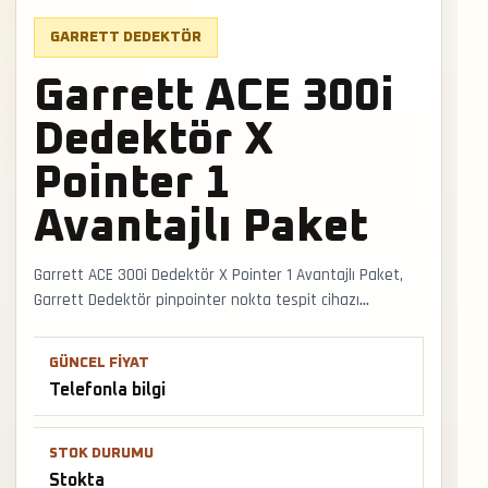
GARRETT DEDEKTÖR
Garrett ACE 300i
Dedektör X
Pointer 1
Avantajlı Paket
Garrett ACE 300i Dedektör X Pointer 1 Avantajlı Paket,
Garrett Dedektör pinpointer nokta tespit cihazı
kategorisinde saha kullanımına uygun stokta bir
modeldir. Kazı sırasında küçük metal hedefleri
GÜNCEL FIYAT
netleştirmek, zaman kaybını azaltmak ve hedefi zarar
Telefonla bilgi
vermeden almak için kullanılır. Faturalı satış, Türkiye
geneli kargo ve mağazadan teslimat desteğiyle satış ve
teslimat desteği hızlıca alınabilir.
STOK DURUMU
Stokta