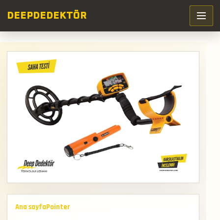
DEEP
DEDEKTÖR
Ana sayfa
Pointer
Ace 300i Dedektör X Pointer 1 Avantajli Paket