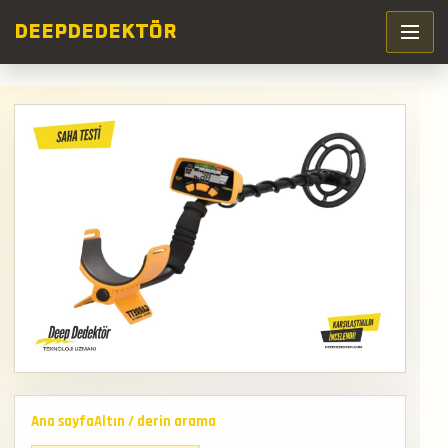
DEEP
DEDEKTÖR
Ana sayfa
Altın / derin arama
Ace 200i Dedektör