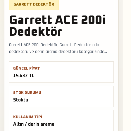
GARRETT DEDEKTÖR
Garrett ACE 200i
Dedektör
Garrett ACE 200i Dedektör, Garrett Dedektör altın
dedektörü ve derin arama dedektörü kategorisinde
saha kullanımına uygun stokta bir modeldir. Doğal altın,
büyük hedef ve define arama senaryolarında bobin
GÜNCEL FIYAT
ölçüsü, zemin dengesi ve sinyal kararlılığı belirleyici olur.
15.437 TL
Faturalı satış, Türkiye geneli kargo ve mağazadan
teslimat desteğiyle satış ve teslimat desteği hızlıca
alınabilir.
STOK DURUMU
Stokta
KULLANIM TIPI
Altın / derin arama