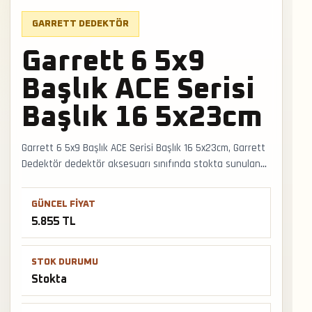
GARRETT DEDEKTÖR
Garrett 6 5x9
Başlık ACE Serisi
Başlık 16 5x23cm
Garrett 6 5x9 Başlık ACE Serisi Başlık 16 5x23cm, Garrett
Dedektör dedektör aksesuarı sınıfında stokta sunulan
bir üründür. Başlık, kulaklık veya saha ekipmanı tercihi
cihazın hedef algısı, kullanım süresi ve operatör
GÜNCEL FIYAT
konforunu doğrudan etkileyebilir. Faturalı satış, Türkiye
5.855 TL
geneli kargo ve mağazadan teslimat desteğiyle satış ve
teslimat desteği hızlıca alınabilir.
STOK DURUMU
Stokta