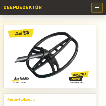
DEEP
DEDEKTÖR
Ana sayfa
Aksesuar
6 5x9 Başlık Ace Serisi Başlık 16 5x23cm