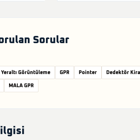
orulan Sorular
Yeraltı Görüntüleme
GPR
Pointer
Dedektör Kir
MALA GPR
lgisi