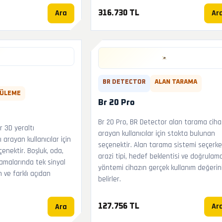
Ara
Ar
316.730 TL
BR DETECTOR
ALAN TARAMA
TÜLEME
Br 20 Pro
Br 20 Pro, BR Detector alan tarama ciha
r 3D yeraltı
arayan kullanıcılar için stokta bulunan
arayan kullanıcılar için
seçenektir. Alan tarama sistemi seçerk
enektir. Boşluk, oda,
arazi tipi, hedef beklentisi ve doğrulam
ramalarında tek sinyal
yöntemi cihazın gerçek kullanım değerin
 ve farklı açıdan
belirler.
Ar
Ara
127.756 TL