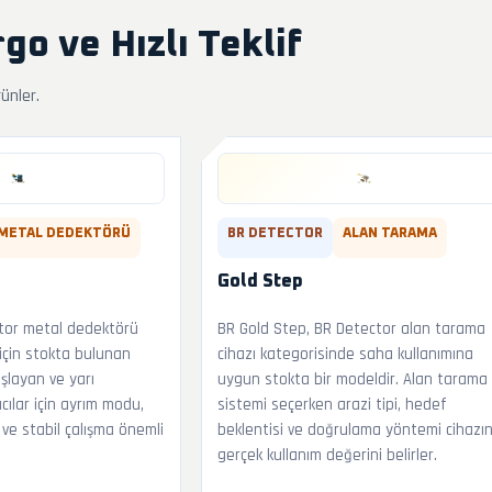
go ve Hızlı Teklif
rünler.
METAL DEDEKTÖRÜ
BR DETECTOR
ALAN TARAMA
Gold Step
ctor metal dedektörü
BR Gold Step, BR Detector alan tarama
 için stokta bulunan
cihazı kategorisinde saha kullanımına
şlayan ve yarı
uygun stokta bir modeldir. Alan tarama
cılar için ayrım modu,
sistemi seçerken arazi tipi, hedef
 ve stabil çalışma önemli
beklentisi ve doğrulama yöntemi cihazı
gerçek kullanım değerini belirler.