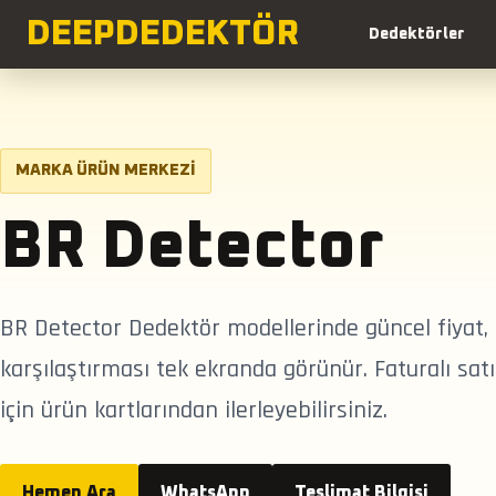
DEEP
DEDEKTÖR
Dedektörler
MARKA ÜRÜN MERKEZI
BR Detector
BR Detector Dedektör modellerinde güncel fiyat, s
karşılaştırması tek ekranda görünür. Faturalı satış
için ürün kartlarından ilerleyebilirsiniz.
Hemen Ara
WhatsApp
Teslimat Bilgisi