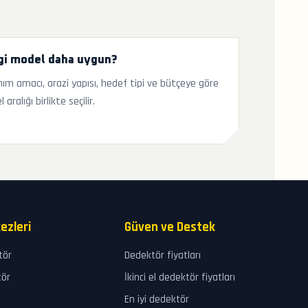
gi model daha uygun?
nım amacı, arazi yapısı, hedef tipi ve bütçeye göre
aralığı birlikte seçilir.
ezleri
Güven ve Destek
tör
Dedektör fiyatları
tör
İkinci el dedektör fiyatları
En iyi dedektör