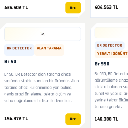
Ara
404.563 TL
436.502 TL
BR DETECTOR
BR DETECTOR
ALAN TARAMA
YERALTI GÖRÜN
Br 50
Br 950
Br 950, BR Detecto
Br 50, BR Detector alan tarama cihazı
görüntüleme cihazı 
sınıfında stokta sunulan bir üründür. Alan
stokta bulunan seç
tarama cihazı kullanımında yön bulma,
tünel ve yapı izi a
geniş arazi ön eleme, tekrar ölçüm ve
yerine tekrar ölçüm
saha doğrulaması birlikte ilerlemelidir.
tarama gerekir.
Ara
154.372 TL
146.388 TL