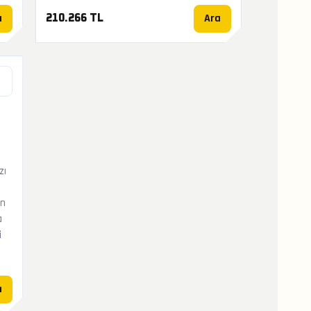
a
Ara
210.266 TL
zı
en
a
i
a