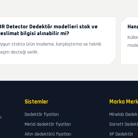
BR Detector Dedektör modelleri stok ve
Han
teslimat bilgisi alınabilir mi?
Kulla
Uygun stokta ürün inceleme, karşılaştırma ve teknik
model 
seçim desteği verilir.
Sistemler
Marka Merk
Dedektör fiyatları
Minelab Dedek
k
Metal dedektör fiyatları
Garrett Dedek
Altın dedektörü fiyatları
XP Dedektör