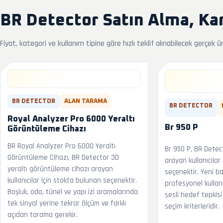
BR Detector Satın Alma, Kar
Fiyat, kategori ve kullanım tipine göre hızlı teklif alınabilecek gerçek ü
BR DETECTOR
ALAN TARAMA
BR DETECTOR
Royal Analyzer Pro 6000 Yeraltı
Br 950 P
Görüntüleme Cihazı
BR Royal Analyzer Pro 6000 Yeraltı
Br 950 P, BR Dete
Görüntüleme Cihazı, BR Detector 3D
arayan kullanıcılar
yeraltı görüntüleme cihazı arayan
seçenektir. Yeni ba
kullanıcılar için stokta bulunan seçenektir.
profesyonel kullanı
Boşluk, oda, tünel ve yapı izi aramalarında
sesli hedef tepkisi
tek sinyal yerine tekrar ölçüm ve farklı
seçim kriterleridir.
açıdan tarama gerekir.