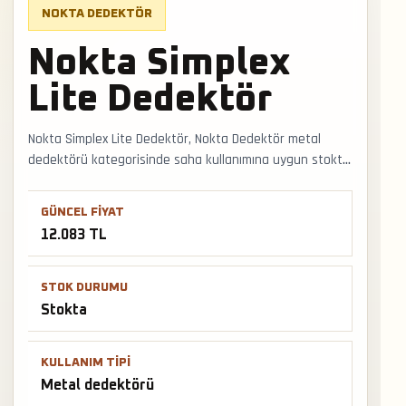
NOKTA DEDEKTÖR
Nokta Simplex
Lite Dedektör
Nokta Simplex Lite Dedektör, Nokta Dedektör metal
dedektörü kategorisinde saha kullanımına uygun stokta
bir modeldir. Yeni başlayan ve yarı profesyonel
kullanıcılar için ayrım modu, sesli hedef tepkisi ve stabil
GÜNCEL FIYAT
çalışma önemli seçim kriterleridir. Faturalı satış, Türkiye
12.083 TL
geneli kargo ve mağazadan teslimat desteğiyle satış ve
teslimat desteği hızlıca alınabilir.
STOK DURUMU
Stokta
KULLANIM TIPI
Metal dedektörü