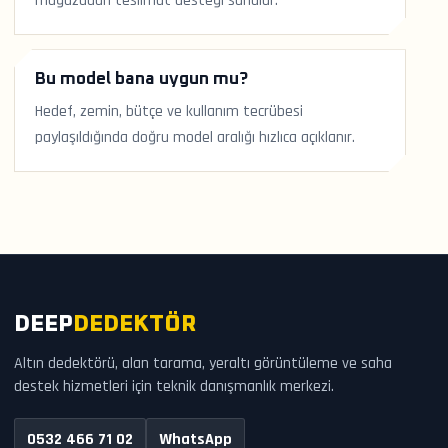
mağazadan teslimat desteği sunulur.
Bu model bana uygun mu?
Hedef, zemin, bütçe ve kullanım tecrübesi
paylaşıldığında doğru model aralığı hızlıca açıklanır.
DEEP
DEDEKTÖR
Altın dedektörü, alan tarama, yeraltı görüntüleme ve saha
destek hizmetleri için teknik danışmanlık merkezi.
0532 466 71 02
WhatsApp