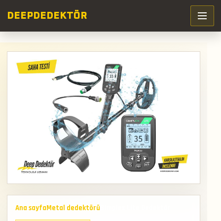
DEEP
DEDEKTÖR
Ana sayfa
Metal dedektörü
Simplex Lite Dedektör