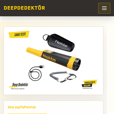
DEEP
DEDEKTÖR
Ana sayfa
Pointer
Nokta Makro Nokta Pointer