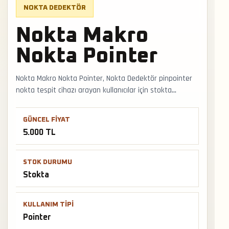
NOKTA DEDEKTÖR
Nokta Makro
Nokta Pointer
Nokta Makro Nokta Pointer, Nokta Dedektör pinpointer
nokta tespit cihazı arayan kullanıcılar için stokta
bulunan seçenektir. Kazı sırasında küçük metal hedefleri
netleştirmek, zaman kaybını azaltmak ve hedefi zarar
GÜNCEL FIYAT
vermeden almak için kullanılır. Faturalı satış, Türkiye
5.000 TL
geneli kargo ve mağazadan teslimat desteğiyle satış ve
teslimat desteği hızlıca alınabilir.
STOK DURUMU
Stokta
KULLANIM TIPI
Pointer