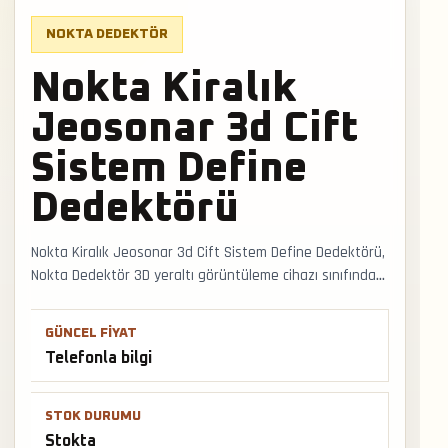
NOKTA DEDEKTÖR
Nokta Kiralık
Jeosonar 3d Cift
Sistem Define
Dedektörü
Nokta Kiralık Jeosonar 3d Cift Sistem Define Dedektörü,
Nokta Dedektör 3D yeraltı görüntüleme cihazı sınıfında
stokta sunulan bir üründür. Boşluk, oda, tünel ve yapı izi
aramalarında tek sinyal yerine tekrar ölçüm ve farklı
GÜNCEL FIYAT
açıdan tarama gerekir. Faturalı satış, Türkiye geneli
Telefonla bilgi
kargo ve mağazadan teslimat desteğiyle satış ve
teslimat desteği hızlıca alınabilir.
STOK DURUMU
Stokta