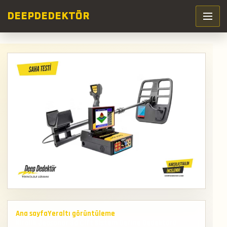
DEEP
DEDEKTÖR
Ana sayfa
Yeraltı görüntüleme
Kiralik Jeosonar 3d Cift Sistem Define Dedektörü