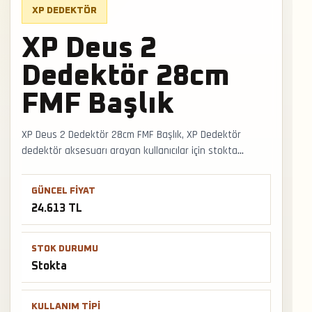
XP DEDEKTÖR
XP Deus 2
Dedektör 28cm
FMF Başlık
XP Deus 2 Dedektör 28cm FMF Başlık, XP Dedektör
dedektör aksesuarı arayan kullanıcılar için stokta
bulunan seçenektir. Başlık, kulaklık veya saha ekipmanı
tercihi cihazın hedef algısı, kullanım süresi ve operatör
GÜNCEL FIYAT
konforunu doğrudan etkileyebilir. Faturalı satış, Türkiye
24.613 TL
geneli kargo ve mağazadan teslimat desteğiyle satış ve
teslimat desteği hızlıca alınabilir.
STOK DURUMU
Stokta
KULLANIM TIPI