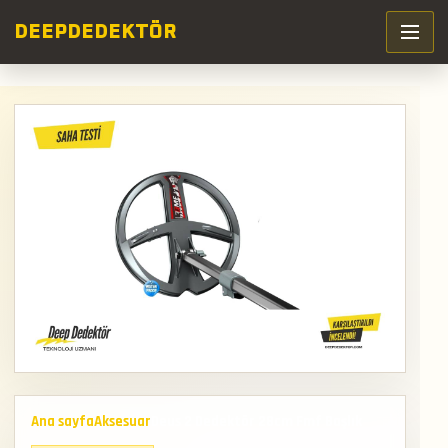
DEEP
DEDEKTÖR
Ana sayfa
Aksesuar
Deus 2 Dedektör 28cm Fmf Başlık