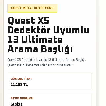
QUEST METAL DETECTORS
Quest X5
Dedektör Uyumlu
13 Ultimate
Arama Başlığı
Quest X5 Dedektör Uyumlu 13 Ultimate Arama Başlığı,
Quest Metal Detectors dedektör aksesuarı
kategorisinde saha kullanımına uygun stokta bir
modeldir. Dedektör aksesuarlarında orijinal uyumluluk,
GÜNCEL FIYAT
kablo/bağlantı yapısı ve arazi koşullarına dayanım
11.103 TL
önceliklidir. Faturalı satış, Türkiye geneli kargo ve
mağazadan teslimat desteğiyle satış ve teslimat
desteği hızlıca alınabilir.
STOK DURUMU
Stokta