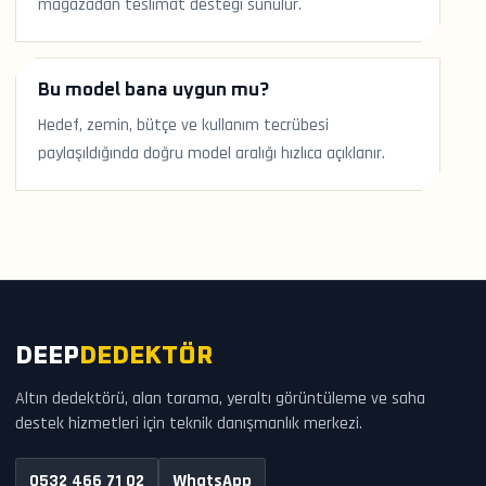
mağazadan teslimat desteği sunulur.
Bu model bana uygun mu?
Hedef, zemin, bütçe ve kullanım tecrübesi
paylaşıldığında doğru model aralığı hızlıca açıklanır.
DEEP
DEDEKTÖR
Altın dedektörü, alan tarama, yeraltı görüntüleme ve saha
destek hizmetleri için teknik danışmanlık merkezi.
0532 466 71 02
WhatsApp