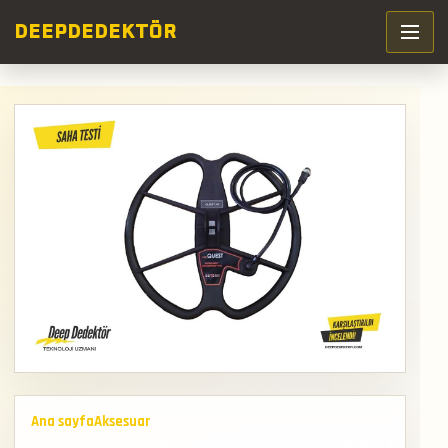
DEEP
DEDEKTÖR
Ana sayfa
Aksesuar
Quest X5 Dedektör Uyumlu 13 Ultimate Arama Başlığı