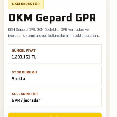
OKM DEDEKTÖR
OKM Gepard GPR
OKM Gepard GPR, OKM Dedektör GPR yer radarı ve
jeoradar sistemi arayan kullanıcılar için stokta bulunan
seçenektir. GPR ve jeoradar kullanımında anten/frekans
seçimi, radargram okuma, zemin nemi ve tarama hattı
GÜNCEL FIYAT
planı sonucu doğrudan etkiler. Faturalı satış, Türkiye
1.233.151 TL
geneli kargo ve mağazadan teslimat desteğiyle satış ve
teslimat desteği hızlıca alınabilir.
STOK DURUMU
Stokta
KULLANIM TIPI
GPR / jeoradar