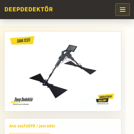
DEEP
DEDEKTÖR
Ana sayfa
GPR / jeoradar
Okm Gepard Gpr