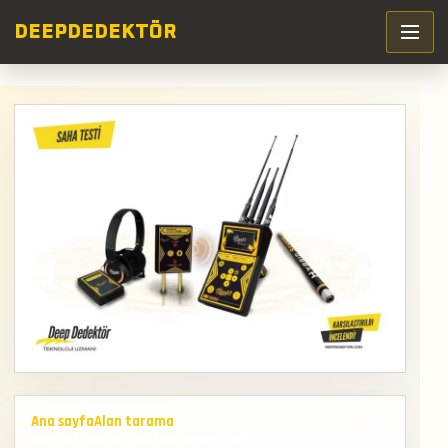
DEEP
DEDEKTÖR
Ana sayfa
Alan tarama
Mwf Mf 1100 Pro Define Dedektörü