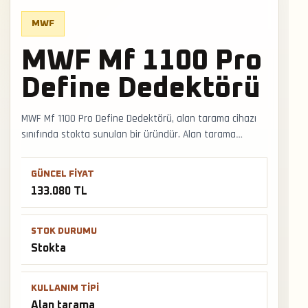
MWF
MWF Mf 1100 Pro
Define Dedektörü
MWF Mf 1100 Pro Define Dedektörü, alan tarama cihazı
sınıfında stokta sunulan bir üründür. Alan tarama
sistemi seçerken arazi tipi, hedef beklentisi ve
doğrulama yöntemi cihazın gerçek kullanım değerini
GÜNCEL FIYAT
belirler. Faturalı satış, Türkiye geneli kargo ve
133.080 TL
mağazadan teslimat desteğiyle satış ve teslimat
desteği hızlıca alınabilir.
STOK DURUMU
Stokta
KULLANIM TIPI
Alan tarama