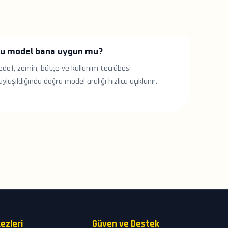
u model bana uygun mu?
edef, zemin, bütçe ve kullanım tecrübesi
aylaşıldığında doğru model aralığı hızlıca açıklanır.
ezleri
Güven ve Destek