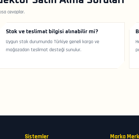
ektör Satın Alma Soruları
ısa cevaplar.
Stok ve teslimat bilgisi alınabilir mi?
B
Uygun stok durumunda Türkiye geneli kargo ve
H
mağazadan teslimat desteği sunulur.
p
Sistemler
Marka Merk