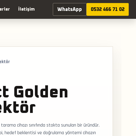
WhatsApp
0532 466 71 02
erler
İletişim
ektör
ct Golden
ktör
tarama cihazı sınıfında stokta sunulan bir üründür.
pi, hedef beklentisi ve doğrulama yöntemi cihazın