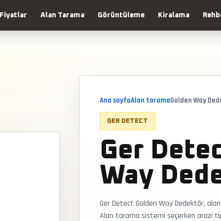
Fiyatlar
Alan Tarama
Görüntüleme
Kiralama
Rehb
Ana sayfa
Alan tarama
Golden Way Ded
GER DETECT
Ger Dete
Way Dede
Ger Detect Golden Way Dedektör, alan 
Alan tarama sistemi seçerken arazi ti