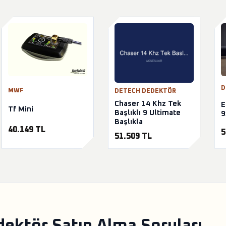
D
MWF
DETECH DEDEKTÖR
Chaser 14 Khz Tek
E
Tf Mini
Başlıklı 9 Ultimate
9
Başlıkla
40.149 TL
5
51.509 TL