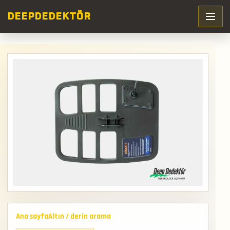
DEEP
DEDEKTÖR
Ana sayfa
Altın / derin arama
Deephunter T44