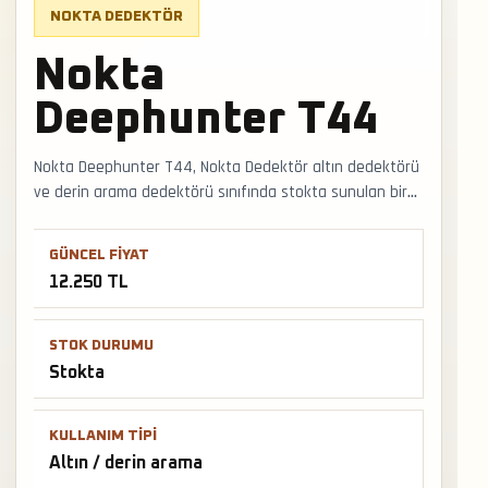
NOKTA DEDEKTÖR
Nokta
Deephunter T44
Nokta Deephunter T44, Nokta Dedektör altın dedektörü
ve derin arama dedektörü sınıfında stokta sunulan bir
üründür. Pulse/VLF sınıfına göre başlık seçimi, toprak
ayarı, mineralize zemin tepkisi ve derin hedef
GÜNCEL FIYAT
performansı birlikte değerlendirilir. Faturalı satış, Türkiye
12.250 TL
geneli kargo ve mağazadan teslimat desteğiyle satış ve
teslimat desteği hızlıca alınabilir.
STOK DURUMU
Stokta
KULLANIM TIPI
Altın / derin arama