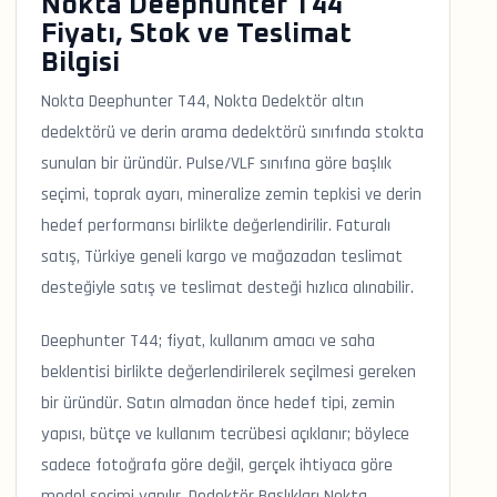
Nokta Deephunter T44
Fiyatı, Stok ve Teslimat
Bilgisi
Nokta Deephunter T44, Nokta Dedektör altın
dedektörü ve derin arama dedektörü sınıfında stokta
sunulan bir üründür. Pulse/VLF sınıfına göre başlık
seçimi, toprak ayarı, mineralize zemin tepkisi ve derin
hedef performansı birlikte değerlendirilir. Faturalı
satış, Türkiye geneli kargo ve mağazadan teslimat
desteğiyle satış ve teslimat desteği hızlıca alınabilir.
Deephunter T44; fiyat, kullanım amacı ve saha
beklentisi birlikte değerlendirilerek seçilmesi gereken
bir üründür. Satın almadan önce hedef tipi, zemin
yapısı, bütçe ve kullanım tecrübesi açıklanır; böylece
sadece fotoğrafa göre değil, gerçek ihtiyaca göre
model seçimi yapılır. Dedektör Başlıkları Nokta