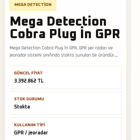
MEGA DETECTION
Mega Detection
Cobra Plug İn GPR
Mega Detection Cobra Plug İn GPR, GPR yer radarı ve
jeoradar sistemi sınıfında stokta sunulan bir üründür.
GPR ve jeoradar kullanımında anten/frekans seçimi,
radargram okuma, zemin nemi ve tarama hattı planı
GÜNCEL FIYAT
sonucu doğrudan etkiler. Faturalı satış, Türkiye geneli
3.392.862 TL
kargo ve mağazadan teslimat desteğiyle satış ve
teslimat desteği hızlıca alınabilir.
STOK DURUMU
Stokta
KULLANIM TIPI
GPR / jeoradar