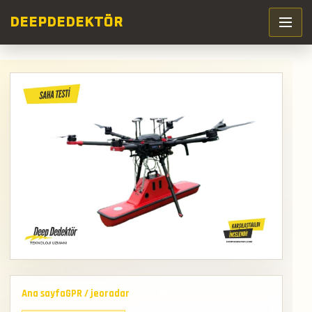
DEEP
DEDEKTÖR
Ana sayfa
GPR / jeoradar
Cobra Plug İn Gpr