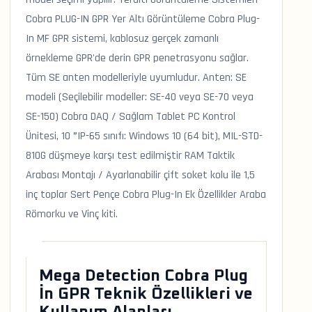
Cobra PLUG-IN GPR Yer Altı Görüntüleme Cobra Plug-
In MF GPR sistemi, kablosuz gerçek zamanlı
örnekleme GPR'de derin GPR penetrasyonu sağlar.
Tüm SE anten modelleriyle uyumludur. Anten: SE
modeli (Seçilebilir modeller: SE-40 veya SE-70 veya
SE-150) Cobra DAQ / Sağlam Tablet PC Kontrol
Ünitesi, 10 ”IP-65 sınıfı: Windows 10 (64 bit), MIL-STD-
810G düşmeye karşı test edilmiştir RAM Taktik
Arabası Montajı / Ayarlanabilir çift soket kolu ile 1,5
inç toplar Sert Pençe Cobra Plug-In Ek Özellikler Araba
Römorku ve Vinç kiti.
Mega Detection Cobra Plug
İn GPR Teknik Özellikleri ve