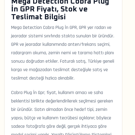
Mega Detection Cobra Plug
İn GPR Fiyatı, Stok ve
Teslimat Bilgisi
Mega Detection Cobra Plug İn GPR, GPR yer radarı ve
jeoradar sistemi sınıfında stokta sunulan bir üründür.
GPR ve jeoradar kullanımında anten/frekans seçimi,
radargram okuma, zemin nemi ve tarama hattı planı
sonucu doğrudan etkiler. Faturalı satış, Türkiye geneli
kargo ve mağazadan teslimat desteğiyle satış ve
teslimat desteği hızlıca alınabilir.
Cobra Plug İn Gpr; fiyat, kullanım amacı ve saha
beklentisi birlikte değerlendirilerek seçilmesi gereken
bir üründür. Satın almadan önce hedef tipi, zemin
yapısı, bütçe ve kullanım tecrübesi açıklanır; böylece
sadece fotoğrafa göre değil, gerçek ihtiyaca göre
model seçimi yapılır. Yeraltı Görüntüleme Sistemleri