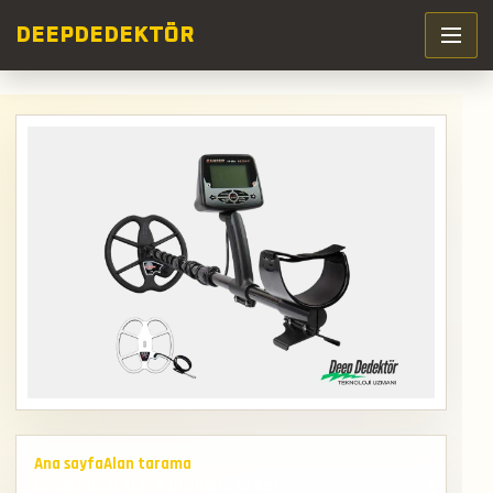
DEEP
DEDEKTÖR
Ana sayfa
Alan tarama
Chaser Dedektör 9 Ultimate 12 Sef