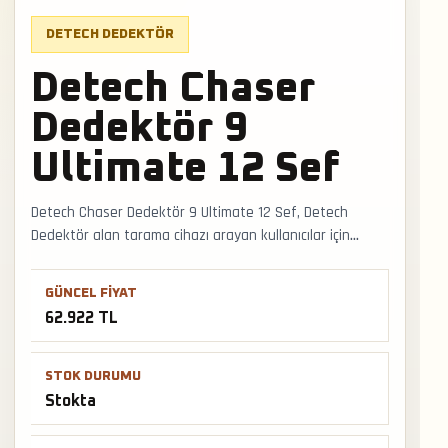
DETECH DEDEKTÖR
Detech Chaser
Dedektör 9
Ultimate 12 Sef
Detech Chaser Dedektör 9 Ultimate 12 Sef, Detech
Dedektör alan tarama cihazı arayan kullanıcılar için
stokta bulunan seçenektir. Geniş arazi taramasında
hedef yönü, mineral etkisi ve ikinci cihazla doğrulama
GÜNCEL FIYAT
prensibi doğru sonuca yaklaşmayı sağlar. Faturalı satış,
62.922 TL
Türkiye geneli kargo ve mağazadan teslimat desteğiyle
satış ve teslimat desteği hızlıca alınabilir.
STOK DURUMU
Stokta